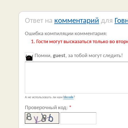
Ответ на
комментарий
для
Гов
Ошибка компиляции комментария:
Гости могут высказаться только во втор
Помни,
guest
, за тобой могут следить!
А не использовать ли нам
bbcode
?
Проверочный код:
*