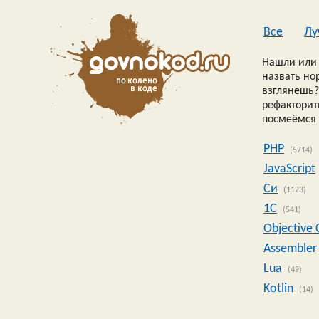
Все
Лу
Нашли или 
назвать но
взглянешь?
рефакторить
посмеёмся 
PHP
(5714)
JavaScript
Си
(1123)
1C
(541)
Objective 
Assembler
Lua
(49)
Kotlin
(14)