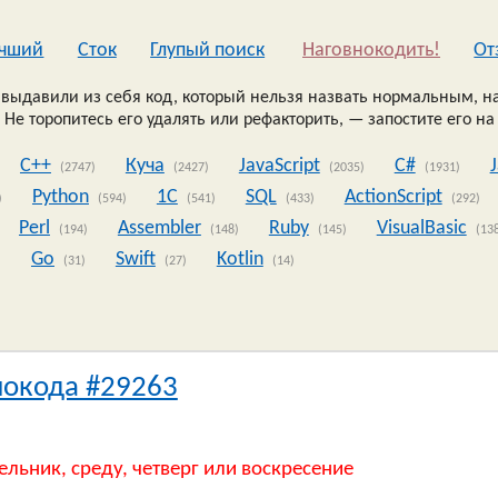
чший
Сток
Глупый поиск
Наговнокодить!
Oт
выдавили из себя код, который нельзя назвать нормальным, на
 Не торопитесь его удалять или рефакторить, — запостите его на
C++
Куча
JavaScript
C#
(2747)
(2427)
(2035)
(1931)
Python
1C
SQL
ActionScript
)
(594)
(541)
(433)
(292)
Perl
Assembler
Ruby
VisualBasic
(194)
(148)
(145)
(13
Go
Swift
Kotlin
)
(31)
(27)
(14)
нокода #29263
ельник, среду, четверг или воскресение