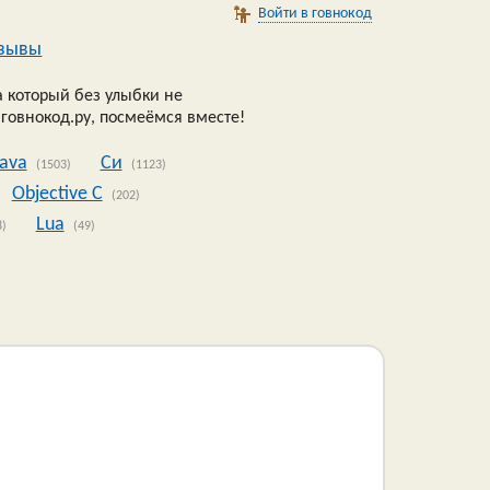
Войти в говнокод
зывы
 который без улыбки не
 говнокод.ру, посмеёмся вместе!
Java
Си
(1503)
(1123)
Objective C
(202)
Lua
8)
(49)