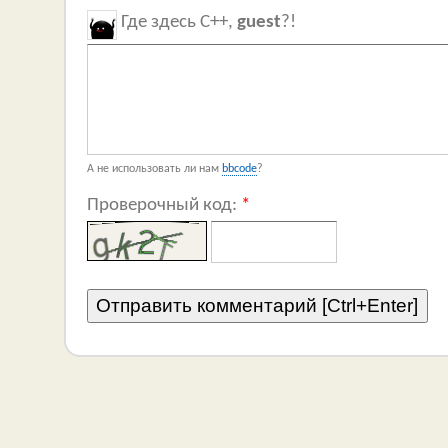
Где здесь C++,
guest
?!
А не использовать ли нам
bbcode
?
Проверочный код:
*