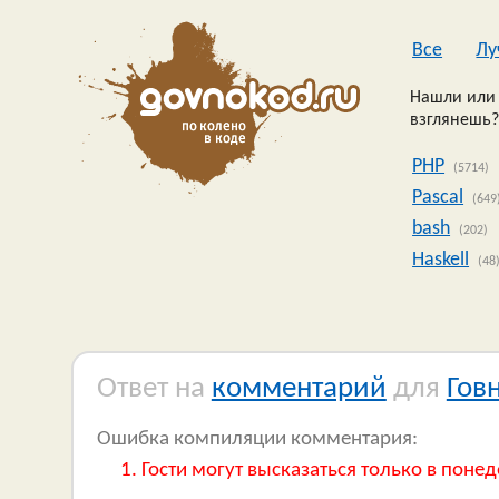
Все
Лу
Нашли или 
взглянешь?
PHP
(5714)
Pascal
(649
bash
(202)
Haskell
(48
Ответ на
комментарий
для
Гов
Ошибка компиляции комментария:
Гости могут высказаться только в понед