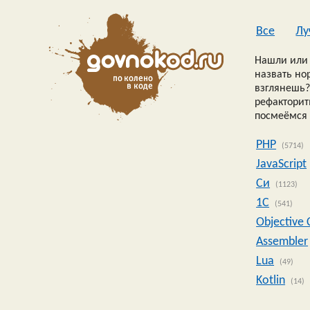
Все
Лу
Нашли или 
назвать но
взглянешь?
рефакторить
посмеёмся 
PHP
(5714)
JavaScript
Си
(1123)
1C
(541)
Objective 
Assembler
Lua
(49)
Kotlin
(14)