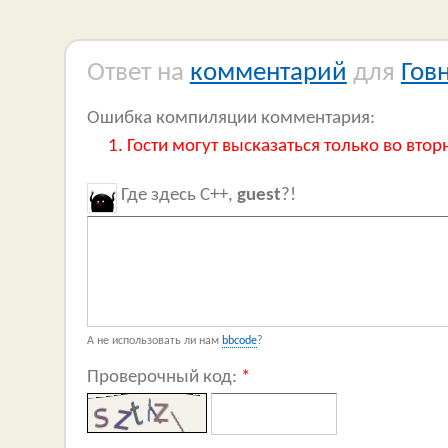
Ответ на
комментарий
для
Гов
Ошибка компиляции комментария:
Гости могут высказаться только во втор
Где здесь C++,
guest
?!
А не использовать ли нам
bbcode
?
Проверочный код:
*