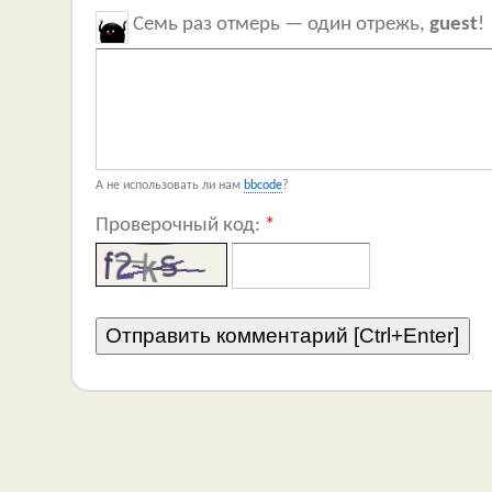
Семь раз отмерь — один отрежь,
guest
!
А не использовать ли нам
bbcode
?
Проверочный код:
*