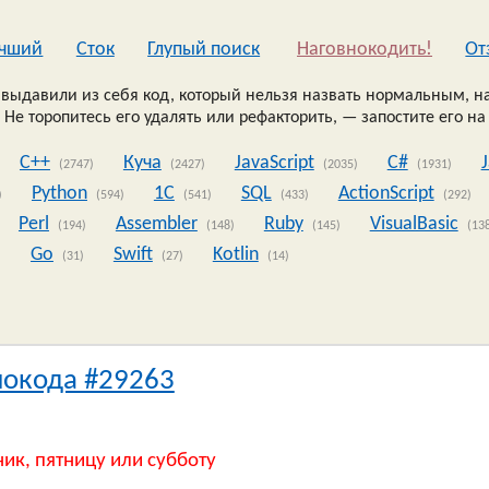
чший
Сток
Глупый поиск
Наговнокодить!
Oт
выдавили из себя код, который нельзя назвать нормальным, на
 Не торопитесь его удалять или рефакторить, — запостите его на
C++
Куча
JavaScript
C#
(2747)
(2427)
(2035)
(1931)
Python
1C
SQL
ActionScript
)
(594)
(541)
(433)
(292)
Perl
Assembler
Ruby
VisualBasic
(194)
(148)
(145)
(13
Go
Swift
Kotlin
)
(31)
(27)
(14)
нокода #29263
ник, пятницу или субботу