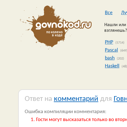
Все
Лу
Нашли или 
взглянешь?
PHP
(5714)
Pascal
(649
bash
(202)
Haskell
(48
Ответ на
комментарий
для
Гов
Ошибка компиляции комментария:
Гости могут высказаться только во втор