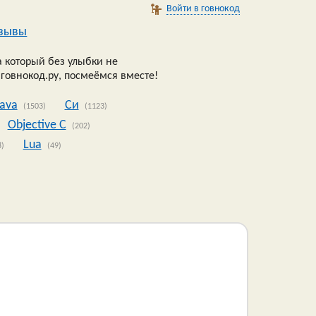
Войти в говнокод
зывы
 который без улыбки не
 говнокод.ру, посмеёмся вместе!
Java
Си
(1503)
(1123)
Objective C
(202)
Lua
8)
(49)