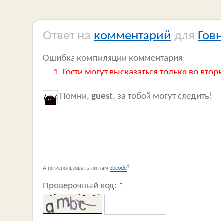
Ответ на
комментарий
для
Гов
Ошибка компиляции комментария:
Гости могут высказаться только во втор
Помни,
guest
, за тобой могут следить!
А не использовать ли нам
bbcode
?
Проверочный код:
*