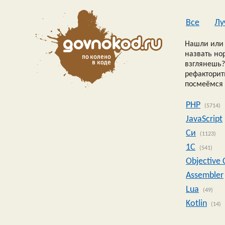
Все
Лу
Нашли или 
назвать но
взглянешь?
рефакторить
посмеёмся 
PHP
(5714)
JavaScript
Си
(1123)
1C
(541)
Objective 
Assembler
Lua
(49)
Kotlin
(14)