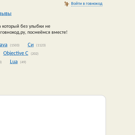
Войти в говнокод
зывы
 который без улыбки не
 говнокод.ру, посмеёмся вместе!
Java
Си
(1503)
(1123)
Objective C
(202)
Lua
8)
(49)