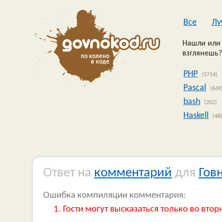
Все
Лу
Нашли или 
взглянешь?
PHP
(5714)
Pascal
(649
bash
(202)
Haskell
(48
Ответ на
комментарий
для
Гов
Ошибка компиляции комментария:
Гости могут высказаться только во втор