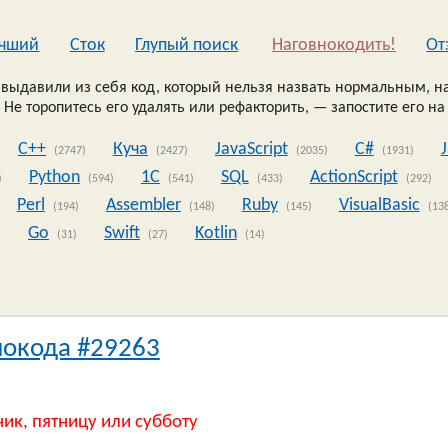
чший
Сток
Глупый поиск
Наговнокодить!
Oт
выдавили из себя код, который нельзя назвать нормальным, на
 Не торопитесь его удалять или рефакторить, — запостите его на
C++
Куча
JavaScript
C#
(2747)
(2427)
(2035)
(1931)
Python
1C
SQL
ActionScript
)
(594)
(541)
(433)
(292)
Perl
Assembler
Ruby
VisualBasic
(194)
(148)
(145)
(13
Go
Swift
Kotlin
)
(31)
(27)
(14)
нокода #29263
ник, пятницу или субботу