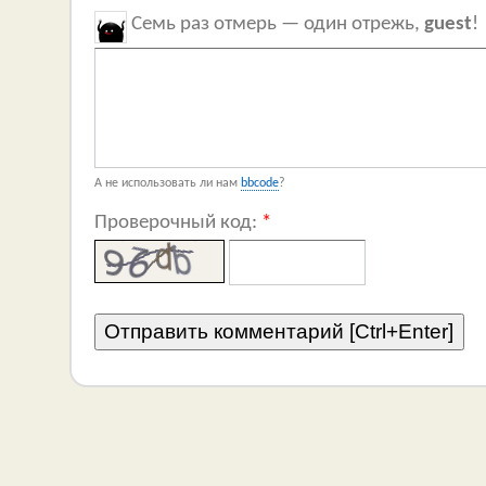
Семь раз отмерь — один отрежь,
guest
!
А не использовать ли нам
bbcode
?
Проверочный код:
*