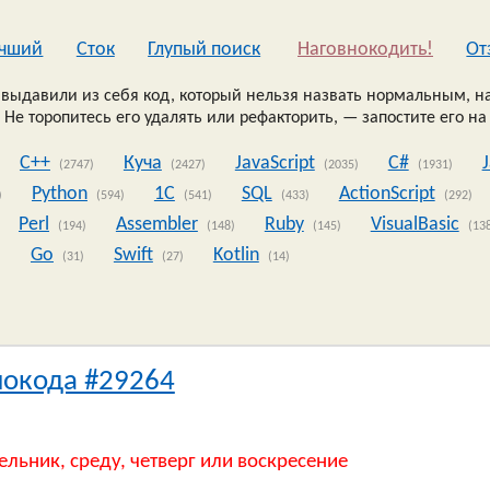
чший
Сток
Глупый поиск
Наговнокодить!
Oт
выдавили из себя код, который нельзя назвать нормальным, на
 Не торопитесь его удалять или рефакторить, — запостите его на
C++
Куча
JavaScript
C#
(2747)
(2427)
(2035)
(1931)
Python
1C
SQL
ActionScript
)
(594)
(541)
(433)
(292)
Perl
Assembler
Ruby
VisualBasic
(194)
(148)
(145)
(13
Go
Swift
Kotlin
)
(31)
(27)
(14)
нокода #29264
ельник, среду, четверг или воскресение