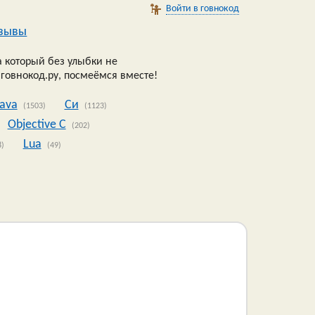
Войти в говнокод
зывы
 который без улыбки не
 говнокод.ру, посмеёмся вместе!
Java
Си
(1503)
(1123)
Objective C
(202)
Lua
8)
(49)