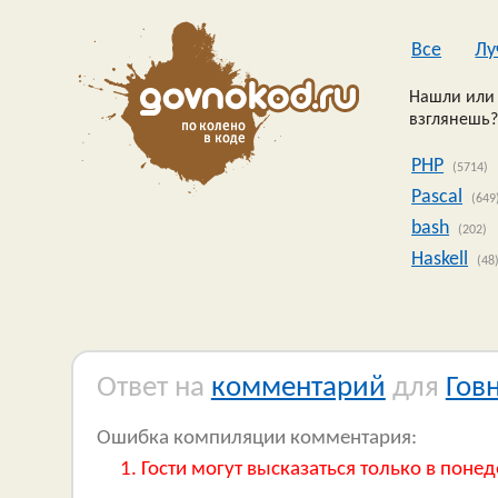
Все
Лу
Нашли или 
взглянешь?
PHP
(5714)
Pascal
(649
bash
(202)
Haskell
(48
Ответ на
комментарий
для
Гов
Ошибка компиляции комментария:
Гости могут высказаться только в понед