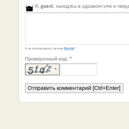
Я,
guest
, находясь в здравом уме и тве
А не использовать ли нам
bbcode
?
Проверочный код:
*