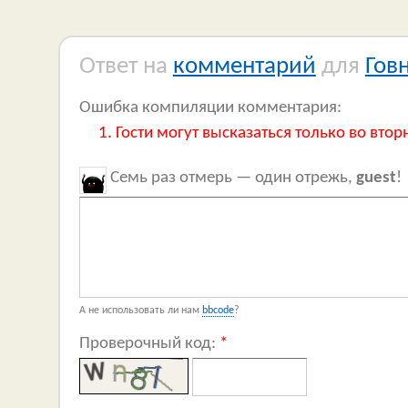
Ответ на
комментарий
для
Гов
Ошибка компиляции комментария:
Гости могут высказаться только во втор
Семь раз отмерь — один отрежь,
guest
!
А не использовать ли нам
bbcode
?
Проверочный код:
*