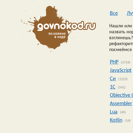
Все
Лу
Нашли или 
назвать но
взглянешь?
рефакторить
посмеёмся 
PHP
(5714)
JavaScript
Си
(1123)
1C
(541)
Objective 
Assembler
Lua
(49)
Kotlin
(14)