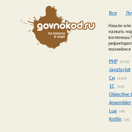
Все
Лу
Нашли или 
назвать но
взглянешь?
рефакторить
посмеёмся 
PHP
(5714)
JavaScript
Си
(1123)
1C
(541)
Objective 
Assembler
Lua
(49)
Kotlin
(14)