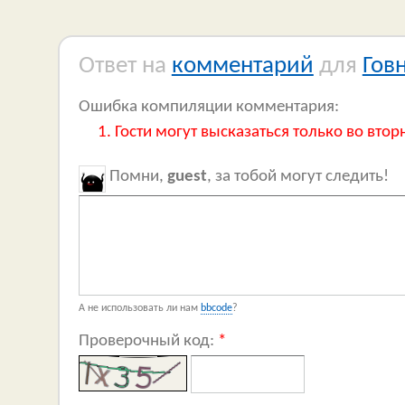
Ответ на
комментарий
для
Гов
Ошибка компиляции комментария:
Гости могут высказаться только во втор
Помни,
guest
, за тобой могут следить!
А не использовать ли нам
bbcode
?
Проверочный код:
*