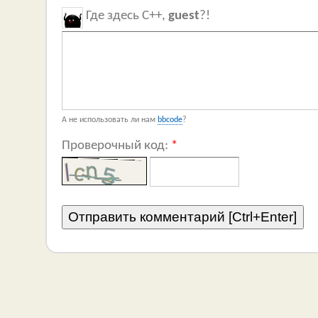
Где здесь C++,
guest
?!
А не использовать ли нам
bbcode
?
Проверочный код:
*