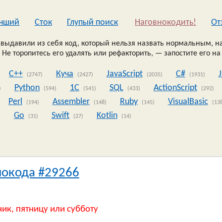
чший
Сток
Глупый поиск
Наговнокодить!
Oт
выдавили из себя код, который нельзя назвать нормальным, на
 Не торопитесь его удалять или рефакторить, — запостите его на
C++
Куча
JavaScript
C#
(2747)
(2427)
(2035)
(1931)
Python
1C
SQL
ActionScript
)
(594)
(541)
(433)
(292)
Perl
Assembler
Ruby
VisualBasic
(194)
(148)
(145)
(13
Go
Swift
Kotlin
)
(31)
(27)
(14)
нокода #29266
ник, пятницу или субботу