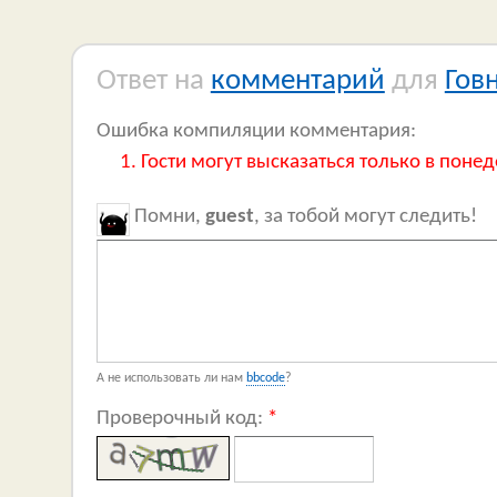
Ответ на
комментарий
для
Гов
Ошибка компиляции комментария:
Гости могут высказаться только в понед
Помни,
guest
, за тобой могут следить!
А не использовать ли нам
bbcode
?
Проверочный код:
*