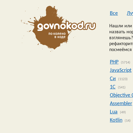
Все
Лу
Нашли или 
назвать но
взглянешь?
рефакторить
посмеёмся 
PHP
(5714)
JavaScript
Си
(1123)
1C
(541)
Objective 
Assembler
Lua
(49)
Kotlin
(14)