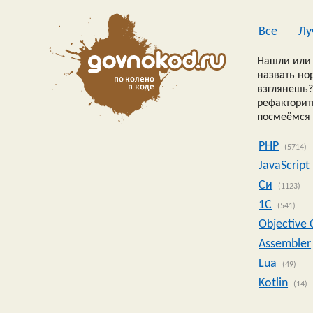
Все
Лу
Нашли или 
назвать но
взглянешь?
рефакторить
посмеёмся 
PHP
(5714)
JavaScript
Си
(1123)
1C
(541)
Objective 
Assembler
Lua
(49)
Kotlin
(14)