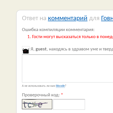
Ответ на
комментарий
для
Гов
Ошибка компиляции комментария:
Гости могут высказаться только в понед
Я,
guest
, находясь в здравом уме и тве
А не использовать ли нам
bbcode
?
Проверочный код:
*