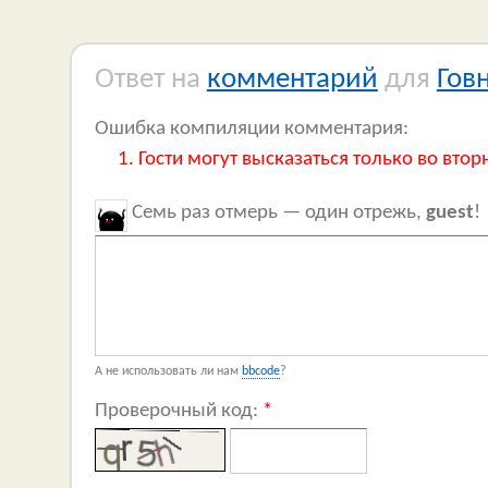
Ответ на
комментарий
для
Гов
Ошибка компиляции комментария:
Гости могут высказаться только во втор
Семь раз отмерь — один отрежь,
guest
!
А не использовать ли нам
bbcode
?
Проверочный код:
*