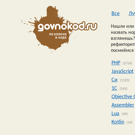
Все
Лу
Нашли или 
назвать но
взглянешь?
рефакторить
посмеёмся 
PHP
(5714)
JavaScript
Си
(1123)
1C
(541)
Objective 
Assembler
Lua
(49)
Kotlin
(14)