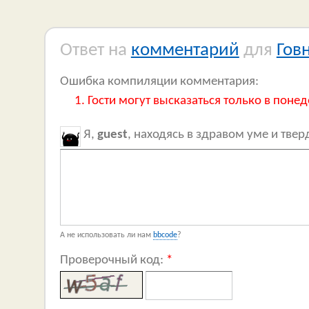
Ответ на
комментарий
для
Гов
Ошибка компиляции комментария:
Гости могут высказаться только в понед
Я,
guest
, находясь в здравом уме и тве
А не использовать ли нам
bbcode
?
Проверочный код:
*