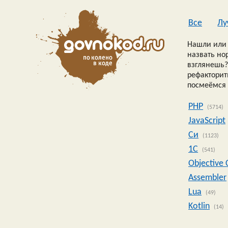
Все
Лу
Нашли или 
назвать но
взглянешь?
рефакторить
посмеёмся 
PHP
(5714)
JavaScript
Си
(1123)
1C
(541)
Objective 
Assembler
Lua
(49)
Kotlin
(14)