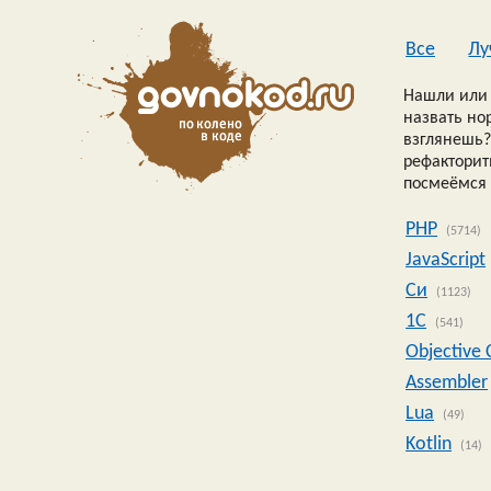
Все
Лу
Нашли или 
назвать но
взглянешь?
рефакторить
посмеёмся 
PHP
(5714)
JavaScript
Си
(1123)
1C
(541)
Objective 
Assembler
Lua
(49)
Kotlin
(14)