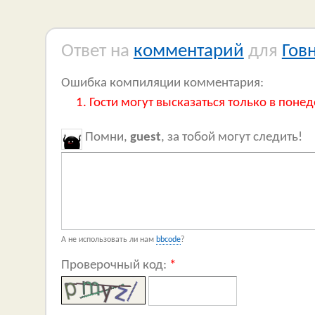
Ответ на
комментарий
для
Гов
Ошибка компиляции комментария:
Гости могут высказаться только в понед
Помни,
guest
, за тобой могут следить!
А не использовать ли нам
bbcode
?
Проверочный код:
*