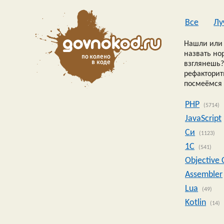
Все
Лу
Нашли или 
назвать но
взглянешь?
рефакторить
посмеёмся 
PHP
(5714)
JavaScript
Си
(1123)
1C
(541)
Objective 
Assembler
Lua
(49)
Kotlin
(14)