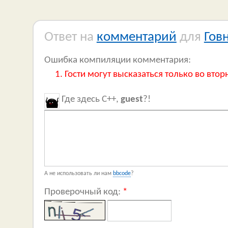
Ответ на
комментарий
для
Гов
Ошибка компиляции комментария:
Гости могут высказаться только во втор
Где здесь C++,
guest
?!
А не использовать ли нам
bbcode
?
Проверочный код:
*