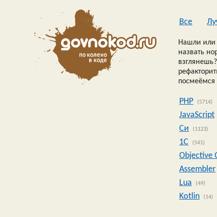
Все
Лу
Нашли или 
назвать но
взглянешь?
рефакторить
посмеёмся 
PHP
(5714)
JavaScript
Си
(1123)
1C
(541)
Objective 
Assembler
Lua
(49)
Kotlin
(14)