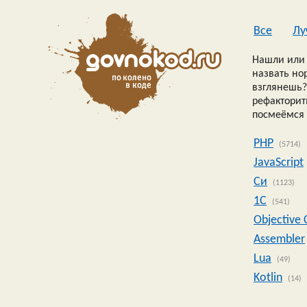
Все
Лу
Нашли или 
назвать но
взглянешь?
рефакторить
посмеёмся 
PHP
(5714)
JavaScript
Си
(1123)
1C
(541)
Objective 
Assembler
Lua
(49)
Kotlin
(14)