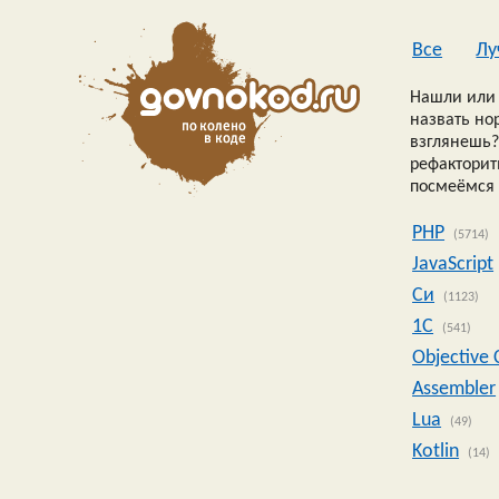
Все
Лу
Нашли или 
назвать но
взглянешь?
рефакторить
посмеёмся 
PHP
(5714)
JavaScript
Си
(1123)
1C
(541)
Objective 
Assembler
Lua
(49)
Kotlin
(14)