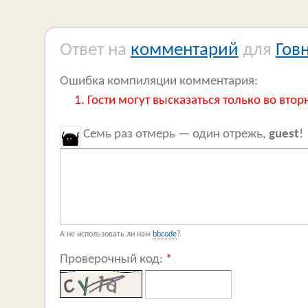
Ответ на
комментарий
для
Гов
Ошибка компиляции комментария:
Гости могут высказаться только во втор
Семь раз отмерь — один отрежь,
guest
!
А не использовать ли нам
bbcode
?
Проверочный код:
*