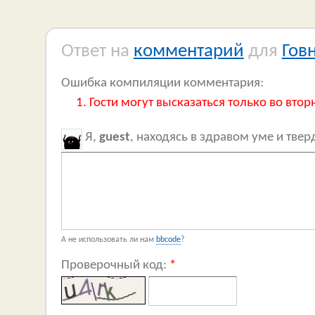
Ответ на
комментарий
для
Гов
Ошибка компиляции комментария:
Гости могут высказаться только во втор
Я,
guest
, находясь в здравом уме и тве
А не использовать ли нам
bbcode
?
Проверочный код:
*