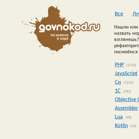
Все
Лу
Нашли или 
назвать но
взглянешь?
рефакторить
посмеёмся 
PHP
(5714)
JavaScript
Си
(1123)
1C
(541)
Objective 
Assembler
Lua
(49)
Kotlin
(14)