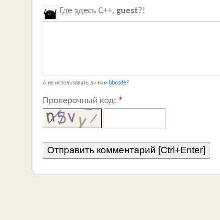
Где здесь C++,
guest
?!
А не использовать ли нам
bbcode
?
Проверочный код:
*