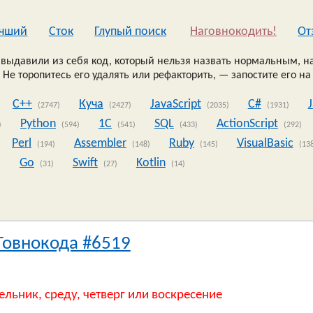
чший
Сток
Глупый поиск
Наговнокодить!
Oт
выдавили из себя код, который нельзя назвать нормальным, на
 Не торопитесь его удалять или рефакторить, — запостите его на
C++
Куча
JavaScript
C#
(2747)
(2427)
(2035)
(1931)
Python
1C
SQL
ActionScript
)
(594)
(541)
(433)
(292)
Perl
Assembler
Ruby
VisualBasic
(194)
(148)
(145)
(13
Go
Swift
Kotlin
)
(31)
(27)
(14)
Говнокода #6519
ельник, среду, четверг или воскресение