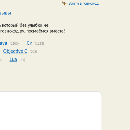
Войти в говнокод
зывы
 который без улыбки не
 говнокод.ру, посмеёмся вместе!
Java
Си
(1503)
(1123)
Objective C
(202)
Lua
8)
(49)