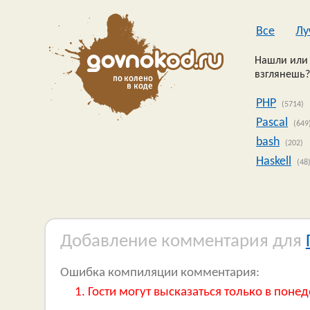
Все
Лу
Нашли или 
взглянешь?
PHP
(5714)
Pascal
(649
bash
(202)
Haskell
(48
Добавление комментария для
Ошибка компиляции комментария:
Гости могут высказаться только в понед