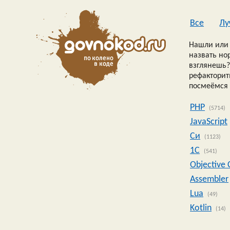
Все
Лу
Нашли или 
назвать но
взглянешь?
рефакторить
посмеёмся 
PHP
(5714)
JavaScript
Си
(1123)
1C
(541)
Objective 
Assembler
Lua
(49)
Kotlin
(14)