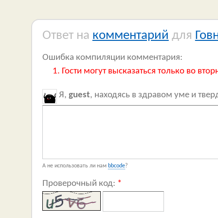
Ответ на
комментарий
для
Гов
Ошибка компиляции комментария:
Гости могут высказаться только во втор
Я,
guest
, находясь в здравом уме и тве
А не использовать ли нам
bbcode
?
Проверочный код:
*