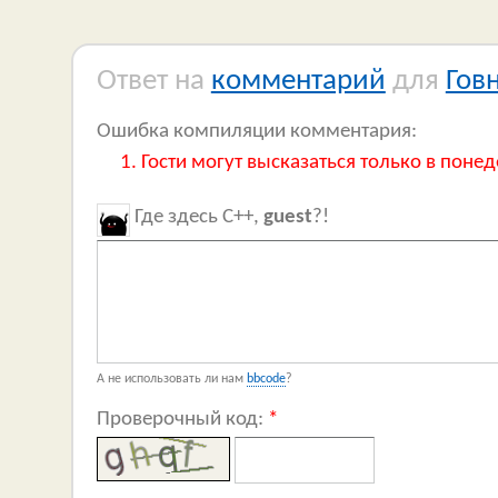
Ответ на
комментарий
для
Гов
Ошибка компиляции комментария:
Гости могут высказаться только в понед
Где здесь C++,
guest
?!
А не использовать ли нам
bbcode
?
Проверочный код:
*