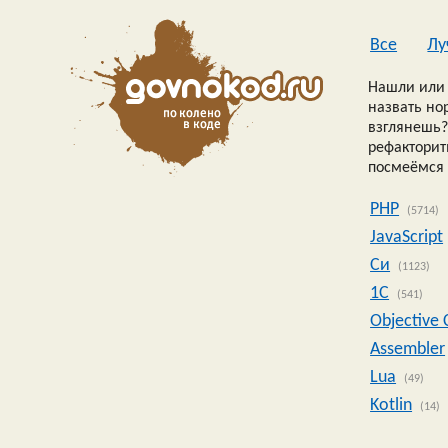
Все
Лу
Нашли или 
назвать но
взглянешь?
рефакторить
посмеёмся 
PHP
(5714)
JavaScript
Си
(1123)
1C
(541)
Objective 
Assembler
Lua
(49)
Kotlin
(14)