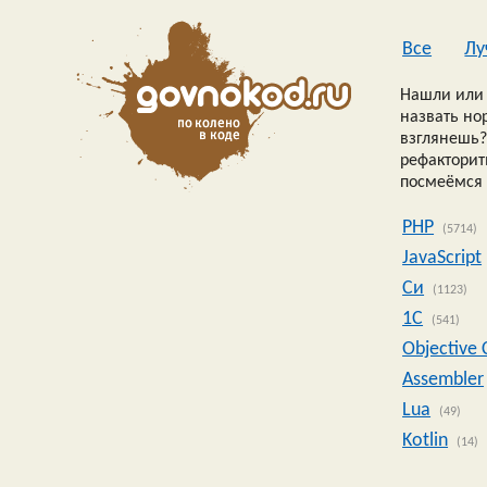
Все
Лу
Нашли или 
назвать но
взглянешь?
рефакторить
посмеёмся 
PHP
(5714)
JavaScript
Си
(1123)
1C
(541)
Objective 
Assembler
Lua
(49)
Kotlin
(14)