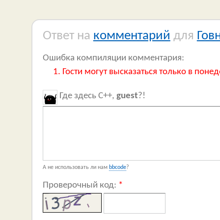
Ответ на
комментарий
для
Гов
Ошибка компиляции комментария:
Гости могут высказаться только в понед
Где здесь C++,
guest
?!
А не использовать ли нам
bbcode
?
Проверочный код:
*