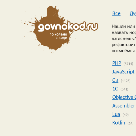
Все
Лу
Нашли или 
назвать но
взглянешь?
рефакторить
посмеёмся 
PHP
(5714)
JavaScript
Си
(1123)
1C
(541)
Objective 
Assembler
Lua
(49)
Kotlin
(14)