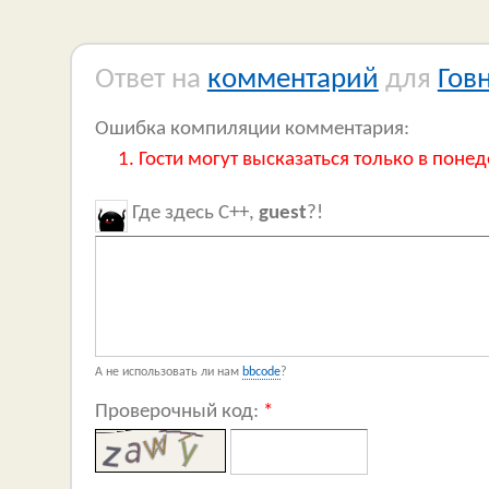
Ответ на
комментарий
для
Гов
Ошибка компиляции комментария:
Гости могут высказаться только в понед
Где здесь C++,
guest
?!
А не использовать ли нам
bbcode
?
Проверочный код:
*