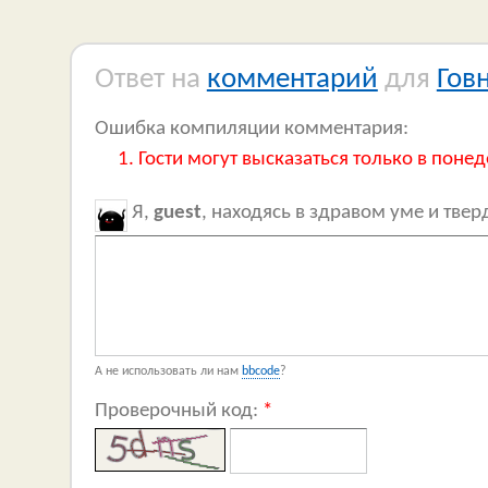
Ответ на
комментарий
для
Гов
Ошибка компиляции комментария:
Гости могут высказаться только в понед
Я,
guest
, находясь в здравом уме и тве
А не использовать ли нам
bbcode
?
Проверочный код:
*