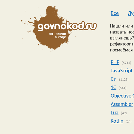
Все
Лу
Нашли или 
назвать но
взглянешь?
рефакторить
посмеёмся 
PHP
(5714)
JavaScript
Си
(1123)
1C
(541)
Objective 
Assembler
Lua
(49)
Kotlin
(14)