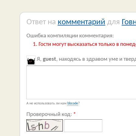
Ответ на
комментарий
для
Гов
Ошибка компиляции комментария:
Гости могут высказаться только в понед
Я,
guest
, находясь в здравом уме и тве
А не использовать ли нам
bbcode
?
Проверочный код:
*