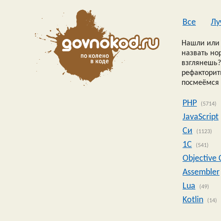
Все
Лу
Нашли или 
назвать но
взглянешь?
рефакторить
посмеёмся 
PHP
(5714)
JavaScript
Си
(1123)
1C
(541)
Objective 
Assembler
Lua
(49)
Kotlin
(14)