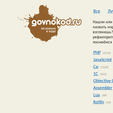
Все
Лу
Нашли или 
назвать но
взглянешь?
рефакторить
посмеёмся 
PHP
(5714)
JavaScript
Си
(1123)
1C
(541)
Objective 
Assembler
Lua
(49)
Kotlin
(14)