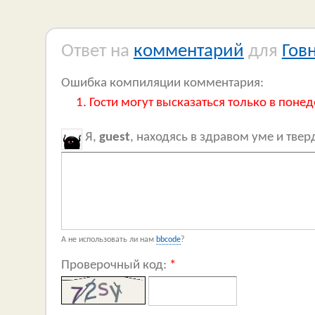
Ответ на
комментарий
для
Гов
Ошибка компиляции комментария:
Гости могут высказаться только в понед
Я,
guest
, находясь в здравом уме и тве
А не использовать ли нам
bbcode
?
Проверочный код:
*