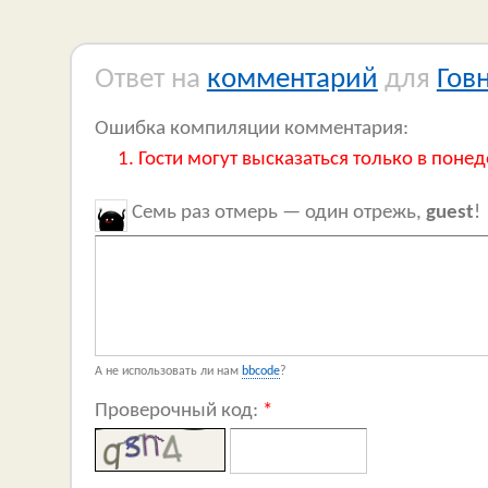
Ответ на
комментарий
для
Гов
Ошибка компиляции комментария:
Гости могут высказаться только в понед
Семь раз отмерь — один отрежь,
guest
!
А не использовать ли нам
bbcode
?
Проверочный код:
*