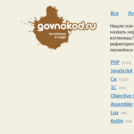
Все
Лу
Нашли или 
назвать но
взглянешь?
рефакторить
посмеёмся 
PHP
(5714)
JavaScript
Си
(1123)
1C
(541)
Objective 
Assembler
Lua
(49)
Kotlin
(14)