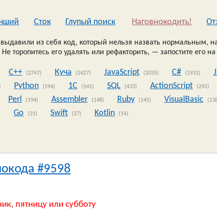
чший
Сток
Глупый поиск
Наговнокодить!
Oт
выдавили из себя код, который нельзя назвать нормальным, на
 Не торопитесь его удалять или рефакторить, — запостите его на
C++
Куча
JavaScript
C#
(2747)
(2427)
(2035)
(1931)
Python
1C
SQL
ActionScript
)
(594)
(541)
(433)
(292)
Perl
Assembler
Ruby
VisualBasic
(194)
(148)
(145)
(13
Go
Swift
Kotlin
)
(31)
(27)
(14)
нокода #9598
ник, пятницу или субботу