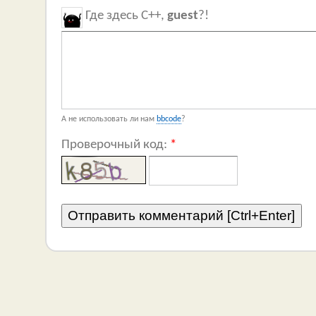
Где здесь C++,
guest
?!
А не использовать ли нам
bbcode
?
Проверочный код:
*