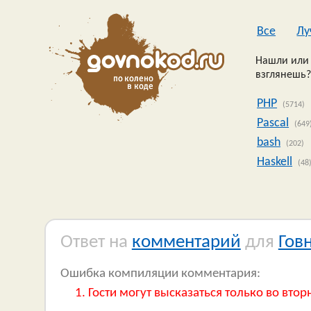
Все
Лу
Нашли или 
взглянешь?
PHP
(5714)
Pascal
(649
bash
(202)
Haskell
(48
Ответ на
комментарий
для
Гов
Ошибка компиляции комментария:
Гости могут высказаться только во втор