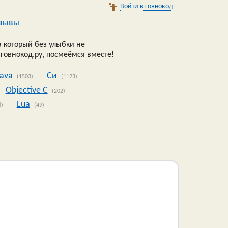
Войти в говнокод
зывы
 который без улыбки не
 говнокод.ру, посмеёмся вместе!
Java
Си
(1503)
(1123)
Objective C
(202)
Lua
8)
(49)