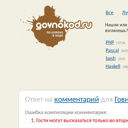
Все
Лу
Нашли или 
взглянешь?
PHP
(5714)
Pascal
(649
bash
(202)
Haskell
(48
Ответ на
комментарий
для
Гов
Ошибка компиляции комментария:
Гости могут высказаться только во втор