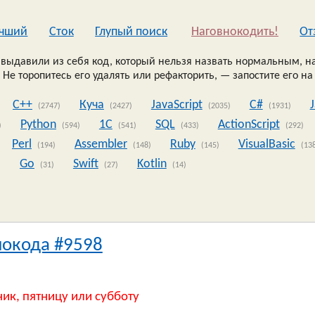
чший
Сток
Глупый поиск
Наговнокодить!
Oт
выдавили из себя код, который нельзя назвать нормальным, на
 Не торопитесь его удалять или рефакторить, — запостите его на
C++
Куча
JavaScript
C#
(2747)
(2427)
(2035)
(1931)
Python
1C
SQL
ActionScript
)
(594)
(541)
(433)
(292)
Perl
Assembler
Ruby
VisualBasic
(194)
(148)
(145)
(13
Go
Swift
Kotlin
)
(31)
(27)
(14)
нокода #9598
ник, пятницу или субботу