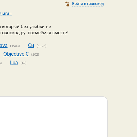
Войти в говнокод
зывы
 который без улыбки не
 говнокод.ру, посмеёмся вместе!
Java
Си
(1503)
(1123)
Objective C
(202)
Lua
8)
(49)