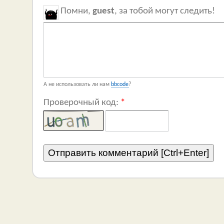
Помни,
guest
, за тобой могут следить!
А не использовать ли нам
bbcode
?
Проверочный код:
*