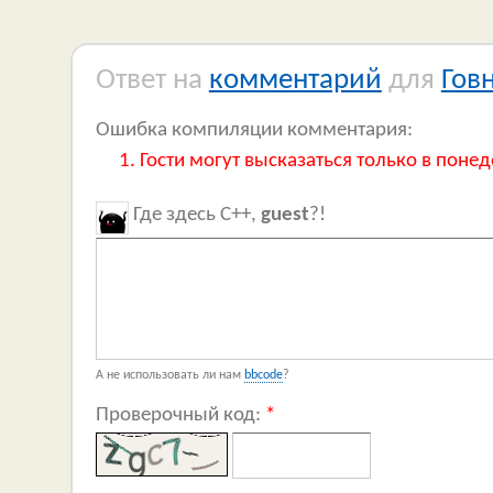
Ответ на
комментарий
для
Гов
Ошибка компиляции комментария:
Гости могут высказаться только в понед
Где здесь C++,
guest
?!
А не использовать ли нам
bbcode
?
Проверочный код:
*