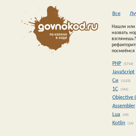
Все
Лу
Нашли или 
назвать но
взглянешь?
рефакторить
посмеёмся 
PHP
(5714)
JavaScript
Си
(1123)
1C
(541)
Objective 
Assembler
Lua
(49)
Kotlin
(14)