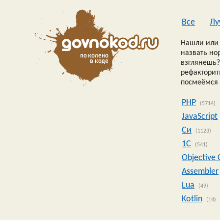
Все
Лу
Нашли или 
назвать но
взглянешь?
рефакторить
посмеёмся 
PHP
(5714)
JavaScript
Си
(1123)
1C
(541)
Objective 
Assembler
Lua
(49)
Kotlin
(14)