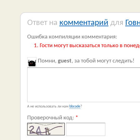
Ответ на
комментарий
для
Гов
Ошибка компиляции комментария:
Гости могут высказаться только в понед
Помни,
guest
, за тобой могут следить!
А не использовать ли нам
bbcode
?
Проверочный код:
*