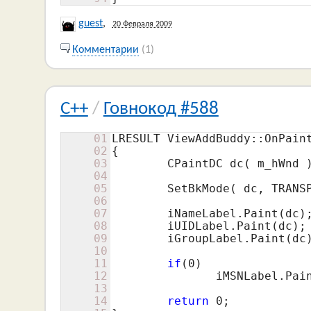
guest
,
20 Февраля 2009
Комментарии
(1)
C++
/
Говнокод #588
01
LRESULT ViewAddBuddy::OnPain
02
{

03
	CPaintDC dc( m_hWnd );

04
05
	SetBkMode( dc, TRANSPARENT );

06
07
	iNameLabel.Paint(dc);

08
	iUIDLabel.Paint(dc);

09
	iGroupLabel.Paint(dc);

10
11
if
(
0
)

12
	       iMSNLabel.Paint(dc);

13
14
return
0
;
