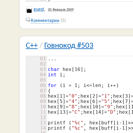
guest
,
05 Февраля 2009
Комментарии
(5)
C++
/
Говнокод #503
01
...

02
03
char
 hex[
16
04
int
 i;

05
06
for
 (i = 
1
; i<=len; i++)

07
{

08
hex[
1
]=
"0"
;hex[
2
]=
"1"
;hex[
3
]
09
hex[
5
]=
"4"
;hex[
6
]=
"5"
;hex[
7
]
10
hex[
9
]=
"8"
;hex[
10
]=
"9"
;hex[
1
11
hex[
13
]=
"C"
;hex[
14
]=
"D"
;hex[
12
13
printf (
"%c"
, hex[buff[i-
1
]>
14
printf (
"%c"
, hex[buff[i-
1
]>