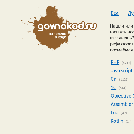
Все
Лу
Нашли или 
назвать но
взглянешь?
рефакторить
посмеёмся 
PHP
(5714)
JavaScript
Си
(1123)
1C
(541)
Objective 
Assembler
Lua
(49)
Kotlin
(14)