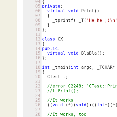
04
05
private
:

06
virtual
void
 Print()

07
  {

08
    _tprintf( _T(
"He he ;)\n
09
  }

10
};

11
12
class
 CX

13
14
public
:

15
virtual
void
 BlaBla();

16
};

17
18
int
 _tmain(
int
 argc, _TCHAR* 
19
{

20
  CTest t;

21
22
//error C2248: 'CTest::Pri
23
//t.Print();
24
25
//It works
26
  ((
void
 (*)(
void
))((
int
*)(*
27
28
//It works, too