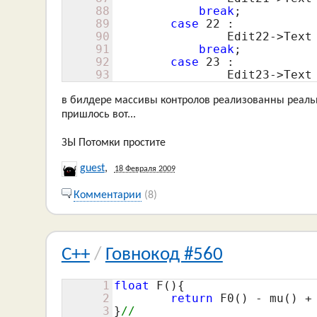
88
break
;

89
case
22
 :

90
                Edit22->Text 
91
break
;

92
case
23
 :

93
                Edit23->Text
в билдере массивы контролов реализованны реальн
пришлось вот...
ЗЫ Потомки простите
guest
,
18 Февраля 2009
Комментарии
(8)
C++
/
Говнокод #560
1
float
 F(){

2
return
 F0() - mu() +
3
}
//