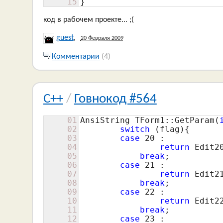
15
}
код в рабочем проекте... ;(
guest
,
20 Февраля 2009
Комментарии
(4)
C++
/
Говнокод #564
01
AnsiString TForm1::GetParam(
02
switch
 (flag){

03
case
20
 :

04
return
 Edit20
05
break
;

06
case
21
 :

07
return
 Edit21
08
break
;

09
case
22
 :

10
return
 Edit22
11
break
;

12
case
23
 :
