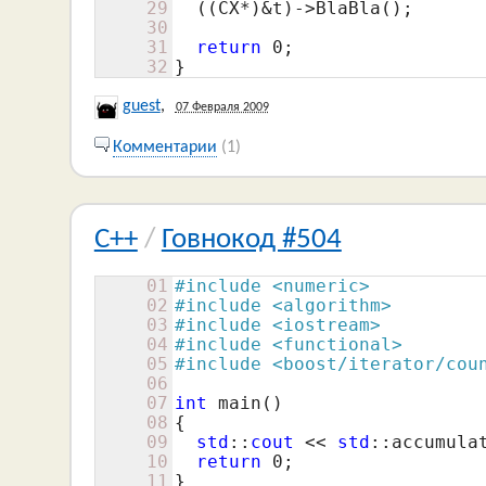
29
  ((CX*)&t)->BlaBla();

30
31
return
0
;

32
}
guest
,
07 Февраля 2009
Комментарии
(1)
C++
/
Говнокод #504
01
#include <numeric>
02
#include <algorithm>
03
#include <iostream>
04
#include <functional>
05
#include <boost/iterator/cou
06
07
int
 main()

08
{

09
std
::
cout
 << 
std
::accumula
10
return
0
;

11
}