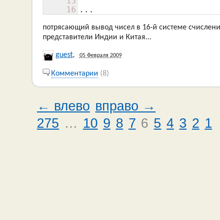
15
16
...
потрясающий вывод чисел в 16-й системе счислени
представители Индии и Китая...
guest
,
05 Февраля 2009
Комментарии
(8)
← влево
вправо →
275
…
10
9
8
7
6
5
4
3
2
1