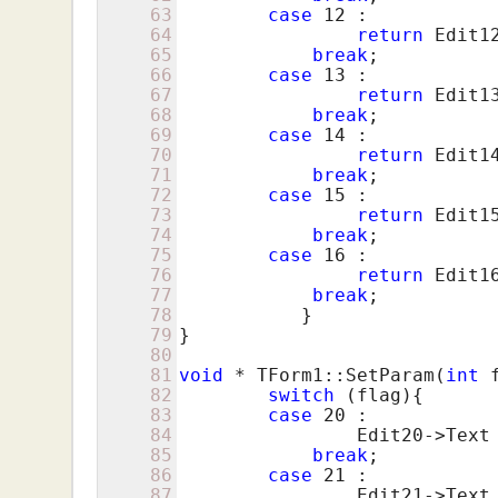
63
case
12
 :

64
return
 Edit12
65
break
;

66
case
13
 :

67
return
 Edit13
68
break
;

69
case
14
 :

70
return
 Edit14
71
break
;

72
case
15
 :

73
return
 Edit15
74
break
;

75
case
16
 :

76
return
 Edit16
77
break
;

78
           }

79
}

80
81
void
 * TForm1::SetParam(
int
 
82
switch
 (flag){

83
case
20
 :

84
                Edit20->Text 
85
break
;

86
case
21
 :

87
                Edit21->Text 