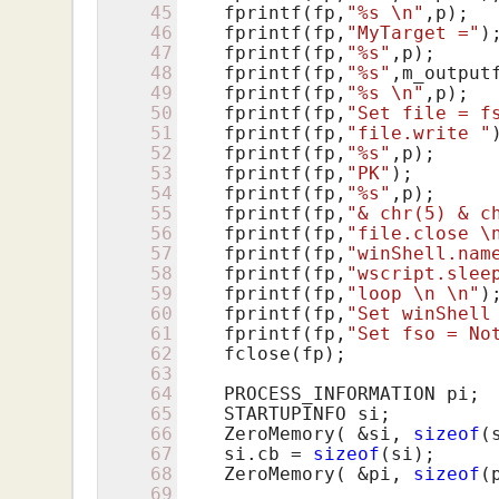
45
    fprintf(fp,
"%s \n"
,p);

46
    fprintf(fp,
"MyTarget ="
);
47
    fprintf(fp,
"%s"
,p);

48
    fprintf(fp,
"%s"
,m_outputf
49
    fprintf(fp,
"%s \n"
,p);

50
    fprintf(fp,
"Set file = f
51
    fprintf(fp,
"file.write "
)
52
    fprintf(fp,
"%s"
,p);

53
    fprintf(fp,
"PK"
);

54
    fprintf(fp,
"%s"
,p);

55
    fprintf(fp,
"& chr(5) & c
56
    fprintf(fp,
"file.close \
57
    fprintf(fp,
"winShell.nam
58
    fprintf(fp,
"wscript.slee
59
    fprintf(fp,
"loop \n \n"
);
60
    fprintf(fp,
"Set winShell
61
    fprintf(fp,
"Set fso = No
62
    fclose(fp);

63
64
    PROCESS_INFORMATION pi;

65
    STARTUPINFO si;

66
    ZeroMemory( &si, 
sizeof
(
67
    si.cb = 
sizeof
(si);

68
    ZeroMemory( &pi, 
sizeof
(
69