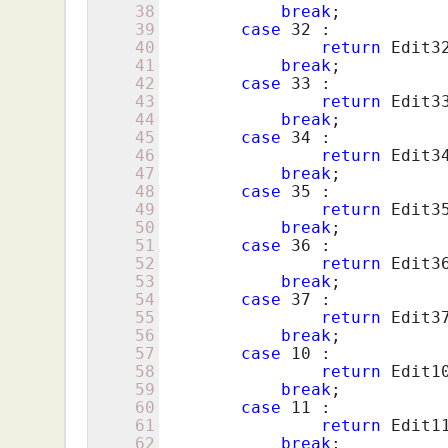
38
break
;

39
case
32
 :

40
return
 Edit32
41
break
;

42
case
33
 :

43
return
 Edit33
44
break
;

45
case
34
 :

46
return
 Edit34
47
break
;

48
case
35
 :

49
return
 Edit35
50
break
;

51
case
36
 :

52
return
 Edit36
53
break
;

54
case
37
 :

55
return
 Edit37
56
break
;

57
case
10
 :

58
return
 Edit10
59
break
;

60
case
11
 :

61
return
 Edit11
62
break
;
