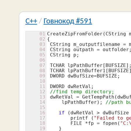
C++
/
Говнокод #591
01
CreateZipFromFolder(CString m
02
{

03
 CString m_outputfilename = m
04
 CString outpath = outfolder;
05
 CString p;

06
07
 TCHAR lpPathBuffer[BUFSIZE];
08
 TCHAR lpPathBuffer1[BUFSIZE]
09
 DWORD dwBufSize=BUFSIZE;

10
11
 DWORD dwRetVal;

12
//find temp directory;
13
 dwRetVal = GetTempPath(dwBu
14
     lpPathBuffer); 
//path b
15
16
if
 (dwRetVal > dwBufSize
17
        printf (
"Failed to g
18
        FILE *fp = fopen(
"C:
19
    }
