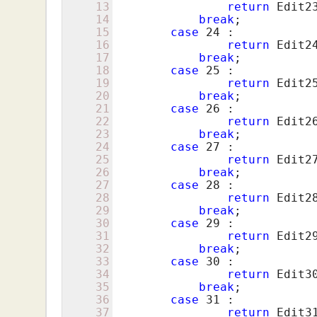
13
return
 Edit23
14
break
;

15
case
24
 :

16
return
 Edit24
17
break
;

18
case
25
 :

19
return
 Edit25
20
break
;

21
case
26
 :

22
return
 Edit26
23
break
;

24
case
27
 :

25
return
 Edit27
26
break
;

27
case
28
 :

28
return
 Edit28
29
break
;

30
case
29
 :

31
return
 Edit29
32
break
;

33
case
30
 :

34
return
 Edit30
35
break
;

36
case
31
 :

37
return
 Edit31