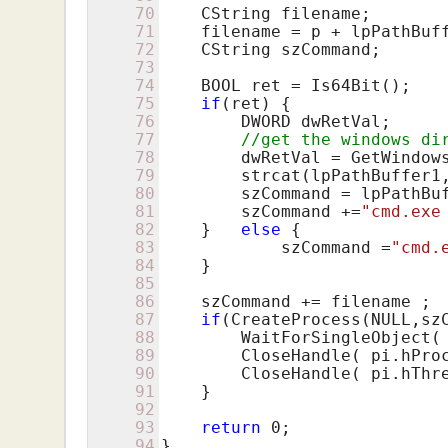
70
    CString filename;

71
    filename = p + lpPathBuff
72
    CString szCommand;

73
74
    BOOL ret = Is64Bit();

75
if
(ret) {

76
        DWORD dwRetVal;

77
//get the windows di
78
        dwRetVal = GetWindow
79
        strcat(lpPathBuffer1
80
        szCommand = lpPathBuf
81
        szCommand +=
"cmd.exe
82
    }   
else
 {

83
            szCommand =
"cmd.
84
    }

85
86
    szCommand += filename ;

87
if
(CreateProcess(NULL,sz
88
        WaitForSingleObject( 
89
        CloseHandle( pi.hProc
90
        CloseHandle( pi.hThre
91
    }

92
93
return
0
;

94
}