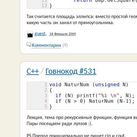
11
return
 bmp.GetSquare
12
}
Так считается площадь эллипса: вместо простой ге
какую часть он занял от прямоугольника.
guest
,
16 Февраля 2009
Комментарии
(9)
C++
/
Говнокод #531
1
void
 NaturNum (
unsigned
 N)

2
{

3
if
 (N) printf(
"%i \n"
, N);

4
if
 (N > 
0
) NaturNum (N-
1
);

5
}
Лекция, тема про рекурсивные функции, функция в
Пары посещаем ради лулзов :).
PS Препод принципиально не пишет cin и cout.