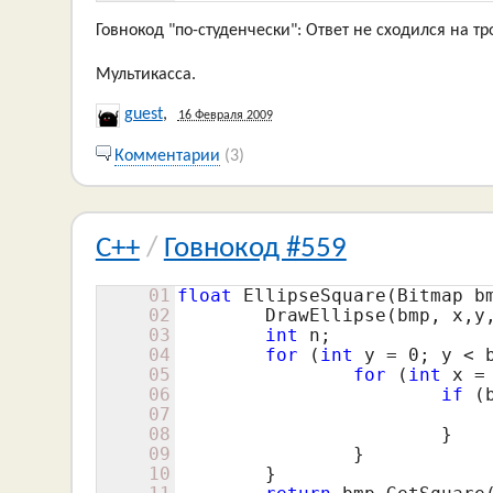
Говнокод "по-студенчески": Ответ не сходился на трой
Мультикасса.
guest
,
16 Февраля 2009
Комментарии
(3)
C++
/
Говнокод #559
01
float
 EllipseSquare(Bitmap b
02
	DrawEllipse(bmp, x,y, a, b);

03
int
 n;

04
for
 (
int
 y = 
0
; y < 
05
for
 (
int
 x =
06
if
 (
07
				n++;
08
			}

09
                }

10
	}
