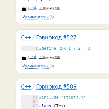
guest
,
10 Февраля 2009
Комментарии
(5)
C++
/
Говнокод #527
1
#define xxx 1 ? 2 : 3
guest
,
10 Февраля 2009
Комментарии
(0)
C++
/
Говнокод #509
01
#include "stdafx.h"
02
03
class
 CTest
