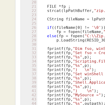
20
21
    FILE *fp ;

22
    strcat(lpPathBuffer,
"zip
23
24
    CString fileName = lpPath
25
26
if
((fileName[
0
] != 
'\0'
))
27
        fp = fopen(fileName,
28
else
(fp = fopen(
"C:\\Zip
29
        p.LoadString(RESID_30
30
31
    fprintf(fp,
"Dim fso, win
32
    fprintf(fp,
"Set fso = Cr
33
    fprintf(fp,
"%s"
,p);

34
    fprintf(fp,
"Scripting.Fi
35
    fprintf(fp,
"%s"
,p);

36
    fprintf(fp,
")   \n"
);

37
    fprintf(fp,
"Set winShell
38
    fprintf(fp,
"%s"
,p);

39
    fprintf(fp,
"Shell.Applic
40
    fprintf(fp,
"%s"
,p);

41
    fprintf(fp,
")    \n"
);

42
    fprintf(fp,
"MySource ="
);
43
    fprintf(fp,
"%s"
,p);

44
    fprintf(fp,
"%s"
,outpath);