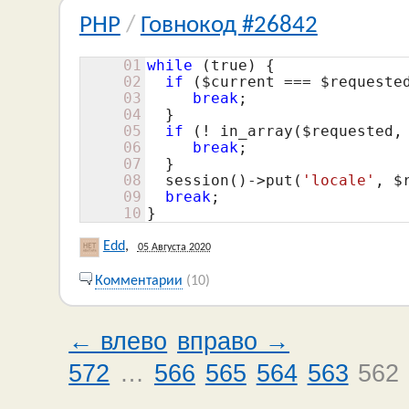
PHP
/
Говнокод #26842
01
while
 (true) {

02
if
 (
$current
 === 
$requeste
03
break
;

04
  }

05
if
 (! in_array(
$requested
,
06
break
;

07
  }

08
  session()->put(
'locale'
, 
$
09
break
;

10
}
Edd
,
05 Августа 2020
Комментарии
(10)
← влево
вправо →
572
…
566
565
564
563
562