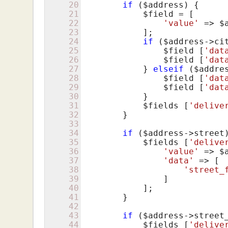
20
if
 (
$address
) {

21
$field
 = [

22
'value'
 => 
$
23
            ];

24
if
 (
$address
->ci
25
$field
 [
'dat
26
$field
 [
'dat
27
            } 
elseif
 (
$addre
28
$field
 [
'dat
29
$field
 [
'dat
30
            }

31
$fields
 [
'delive
32
        }

33
34
if
 (
$address
->street)
35
$fields
 [
'delive
36
'value'
 => 
$
37
'data'
 => [

38
'street_
39
                ]

40
            ];

41
        }

42
43
if
 (
$address
->street_
44
$fields
 [
'delive