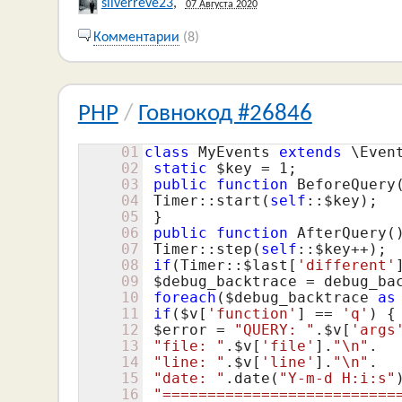
silverreve23
,
07 Августа 2020
Комментарии
(8)
PHP
/
Говнокод #26846
01
class
 MyEvents 
extends
 \Even
02
static
$key
 = 
1
;

03
public
function
 BeforeQuery(
04
 Timer::start(
self
::
$key
);

05
 }

06
public
function
 AfterQuery()
07
 Timer::step(
self
::
$key
++);

08
if
(Timer::
$last
[
'different'
09
$debug_backtrace
 = debug_bac
10
foreach
(
$debug_backtrace
as
11
if
(
$v
[
'function'
] == 
'q'
) {

12
$error
 = 
"QUERY: "
.
$v
[
'args
13
"file: "
.
$v
[
'file'
].
"\n"
.				 

14
"line: "
.
$v
[
'line'
].
"\n"
.

15
"date: "
.date(
"Y-m-d H:i:s"
16
"==========================