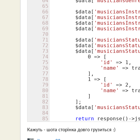
64
$data
[
'musiciansGenr
65
66
$data
[
'musiciansInst
67
$data
[
'musiciansInst
68
$data
[
'musiciansInst
69
$data
[
'musiciansInst
70
71
$data
[
'musiciansStat
72
$data
[
'musiciansStat
73
$data
[
'musiciansStat
74
0
 => [

75
'id'
 => 
1
,

76
'name'
 => tr
77
            ],

78
1
 => [

79
'id'
 => 
2
,

80
'name'
 => tr
81
            ]

82
        ];

83
$data
[
'musiciansStat
84
85
return
 response()->j
Кажуть - шота сторінка довго грузиться :)