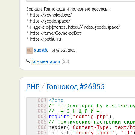
Зеркала Говнокода и полезные ресурсы:
* https://govnokod.xyz/
* https://gcode.space/
* индекс оффтопов: https://index.gcode.space/
* https://t.me/GovnokodBot
* https://pethu.ru
guest8
,
14 Августа 2020
Комментарии
(33)
PHP
/
Говнокод #26855
001
<?php
002
/* -= Developed by a.s.tselu
003
// -= О П Ц И И =-
004
require
(
"config.php"
005
// Технические настройки скр
006
header(
'Content-Type: text/h
007
ini_set(
'memory_limit'
, 
'-1'