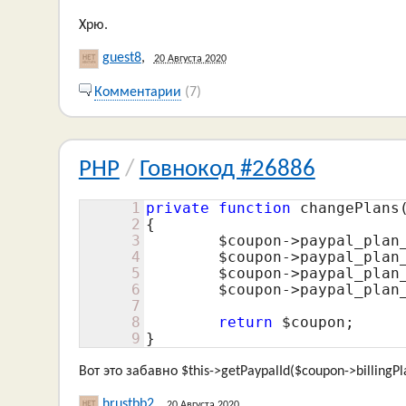
Хрю.
guest8
,
20 Августа 2020
Комментарии
(7)
PHP
/
Говнокод #26886
1
private
function
 changePlans
2
{

3
$coupon
->paypal_plan
4
$coupon
->paypal_plan
5
$coupon
->paypal_plan
6
$coupon
->paypal_plan
7
8
return
$coupon
;

9
}
Вот это забавно $this->getPaypalId($coupon->billingP
hrustbb2
,
20 Августа 2020