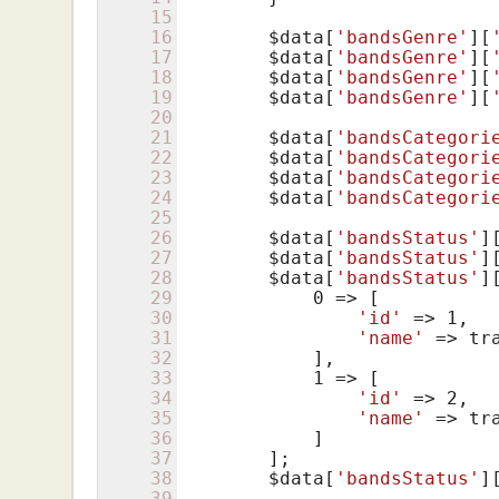
15
16
$data
[
'bandsGenre'
][
17
$data
[
'bandsGenre'
][
18
$data
[
'bandsGenre'
][
19
$data
[
'bandsGenre'
][
20
21
$data
[
'bandsCategori
22
$data
[
'bandsCategori
23
$data
[
'bandsCategori
24
$data
[
'bandsCategori
25
26
$data
[
'bandsStatus'
]
27
$data
[
'bandsStatus'
]
28
$data
[
'bandsStatus'
]
29
0
 => [

30
'id'
 => 
1
,

31
'name'
 => tr
32
            ],

33
1
 => [

34
'id'
 => 
2
,

35
'name'
 => tr
36
            ]

37
        ];

38
$data
[
'bandsStatus'
]
39