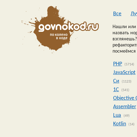
Все
Лу
Нашли или 
назвать но
взглянешь?
рефакторить
посмеёмся 
PHP
(5714)
JavaScript
Си
(1123)
1C
(541)
Objective 
Assembler
Lua
(49)
Kotlin
(14)