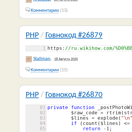
Комментарии
(13)
PHP
/
Говнокод #26879
1
https:
//ru.wikihow.com/%D0%B
Stallman
,
18 Августа 2020
Комментарии
(15)
PHP
/
Говнокод #26870
01
private
function
 _postPhotoW
02
$raw_code
 = rtrim(st
03
$lines
 = explode(
"\n
04
if
 (count(
$lines
) <=
05
return
 -
1
;
