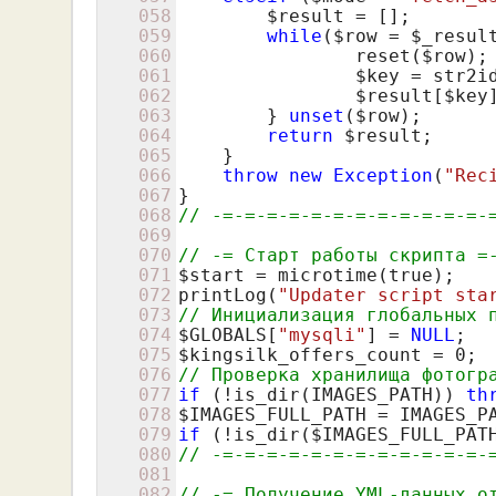
058
$result
 = [];

059
while
(
$row
 = 
$_resul
060
    		reset(
$row
);

061
$key
 = str2i
062
$result
[
$key
063
        } 
unset
(
$row
);

064
return
$result
;

065
    }

066
throw
new
Exception
(
"Rec
067
068
// -=-=-=-=-=-=-=-=-=-=-=-=-
069
070
// -= Старт работы скрипта =
071
$start
 = microtime(true);

072
printLog(
"Updater script sta
073
// Инициализация глобальных 
074
$GLOBALS
[
"mysqli"
] = 
NULL
075
$kingsilk_offers_count
 = 
0
076
// Проверка хранилища фотогр
077
if
 (!is_dir(IMAGES_PATH)) 
th
078
$IMAGES_FULL_PATH
079
if
 (!is_dir(
$IMAGES_FULL_PAT
080
// -=-=-=-=-=-=-=-=-=-=-=-=-
081
082
// -= Получение YML-данных о