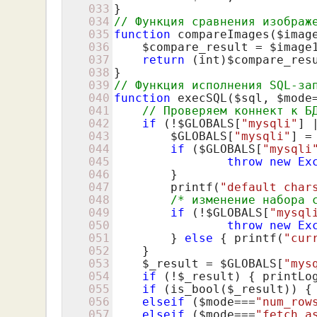
033
034
// Функция сравнения изображ
035
function
 compareImages(
$imag
036
$compare_result
 = 
$image
037
return
 (int)
$compare_res
038
039
// Функция исполнения SQL-за
040
function
 execSQL(
$sql
, 
$mode
041
// Проверяем коннект к Б
042
if
 (!
$GLOBALS
[
"mysqli"
] 
043
$GLOBALS
[
"mysqli"
] =
044
if
 (
$GLOBALS
[
"mysqli
045
throw
new
Ex
046
    	}

047
    	printf(
"default char
048
/* изменение набора 
049
if
 (!
$GLOBALS
[
"mysql
050
throw
new
Ex
051
    	} 
else
 { printf(
"cur
052
    }

053
$_result
 = 
$GLOBALS
[
"mys
054
if
 (!
$_result
) { printLo
055
if
 (is_bool(
$_result
)) {
056
elseif
 (
$mode
===
"num_row
057
elseif
 (
$mode
===
"fetch_a