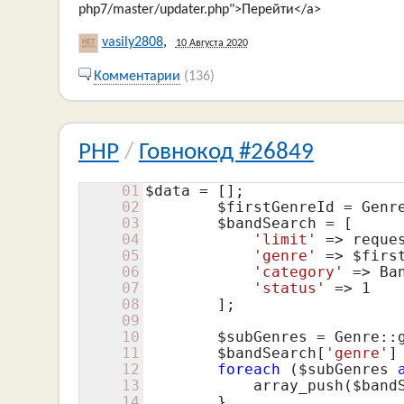
php7/master/updater.php">Перейти</a>
vasily2808
,
10 Августа 2020
Комментарии
(136)
PHP
/
Говнокод #26849
01
$data
 = [];

02
$firstGenreId
 = Genr
03
$bandSearch
 = [

04
'limit'
 => reque
05
'genre'
 => 
$firs
06
'category'
 => Ba
07
'status'
 => 
1
08
        ];

09
10
$subGenres
 = Genre::
11
$bandSearch
[
'genre'
]
12
foreach
 (
$subGenres
13
            array_push(
$band
14
        }
