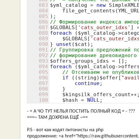
083
$yml_catalog
 = 
new
 SimpleXMLE
084
    file_get_contents(YML_URL
085
086
// Формирование индекса импо
087
$GLOBALS
[
'cats_outer_idxs'
088
foreach
 (
$yml_catalog
->categ
089
$GLOBALS
[
'cats_outer_idx
090
} 
unset
(
$cat
091
// Группировка предложений п
092
// формирование древовидного
093
$offers_groups_idxs
094
foreach
 (
$yml_catalog
->offer
095
// Отсеиваем не опублико
096
if
 ((string)
$offer
[
"avai
097
continue
;

098
    }

099
$kingsilk_offers_count
++;
100
$hash
 = 
NULL
;
- = А ЧО ТУТ НЕЛЬЯ ПОСТИТЬ ПОЛНЫЙ КОД = - ???
===~ ТАМ ДОХРЕНА ЕЩЁ ~==
P.S - вот как кодят питонисты на php
продолжение: <a href="https://raw.githubusercontent