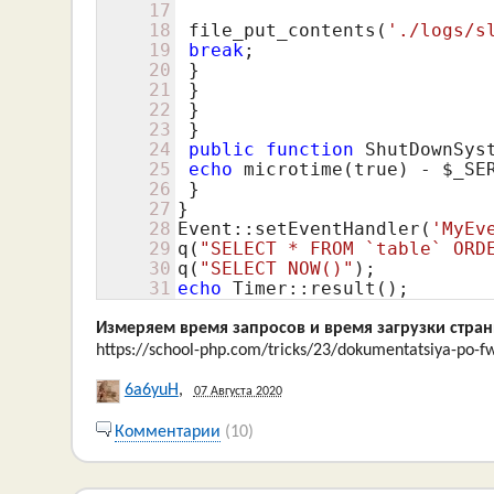
17
18
 file_put_contents(
'./logs/s
19
break
;

20
 }

21
 }

22
 }

23
 }

24
public
function
 ShutDownSyst
25
echo
 microtime(true) - 
$_SE
26
 }

27
}

28
Event::setEventHandler(
'MyEv
29
q(
"SELECT * FROM `table` ORD
30
q(
"SELECT NOW()"
31
echo
 Timer::result();
Измеряем время запросов и время загрузки стра
https://school-php.com/tricks/23/dokumentatsiya-po-f
6a6yuH
,
07 Августа 2020
Комментарии
(10)