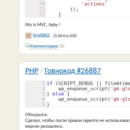
70
'actions'
71
        ));

72
    }
this is MVC, baby !
hrustbb2
,
31 Августа 2020
Комментарии
(0)
PHP
/
Говнокод #26887
1
if
 (SCRIPT_DEBUG || filemtim
2
    wp_enqueue_script(
'gk-gl
3
} 
else
 {

4
    wp_enqueue_script(
'gk-gl
5
}
Обосрался.
Сделал, чтобы после правок скрипта не использовал
версии разошлись.