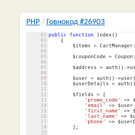
PHP
/
Говнокод #26903
01
public
function
 index()

02
    {

03
$items
 = CartManager:
04
05
$couponCode
 = Coupon
06
07
$address
 = auth()->us
08
09
$user
 = auth()->user(
10
$userDetails
 = auth(
11
12
$fields
 = [

13
'promo_code'
 => 
14
'email'
 => 
$user
15
'first_name'
 => 
16
'last_name'
 => 
$
17
'phone'
 => 
$user
18
        ];

19