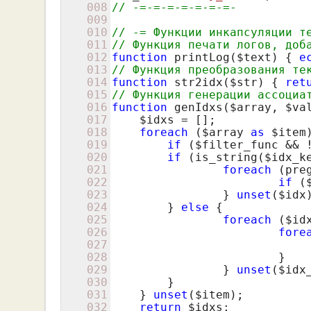
008
// -=-=-=-=-=-=-=-
009
010
// -= Функции инкапсуляции т
011
// Функция печати логов, доб
012
function
 printLog(
$text
) { 
e
013
// Функция преобразования те
014
function
 str2idx(
$str
) { 
ret
015
// Функция генерации ассоциа
016
function
 genIdxs(
$array
, 
$va
017
$idxs
 = [];

018
foreach
 (
$array
as
$item
019
if
 (
$filter_func
 && 
020
if
 (is_string(
$idx_k
021
foreach
 (pre
022
if
 (
023
    		} 
unset
(
$idx
)
024
    	} 
else
 {

025
foreach
 (
$id
026
fore
027
028
    			}

029
    		} 
unset
(
$idx
030
    	}

031
    } 
unset
(
$item
);

032
return
$idxs
;
