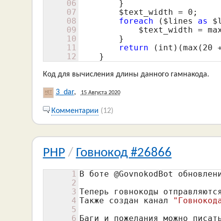
06
        }

07
$text_width
 = 
0
;

08
foreach
 (
$lines
as
$
09
$text_width
 = ma
10
        }

11
return
 (int)(max(
20
 
12
    }
Код для вычисления длины данного гамнакода.
3_dar
,
15 Августа 2020
Комментарии
(12)
PHP
/
Говнокод #26866
1
В боте @GovnokodBot обновлени
2
3
Теперь говнокоды отправляются
4
Также создан канал 
"Говнокод
5
6
Баги и пожелания можно писат