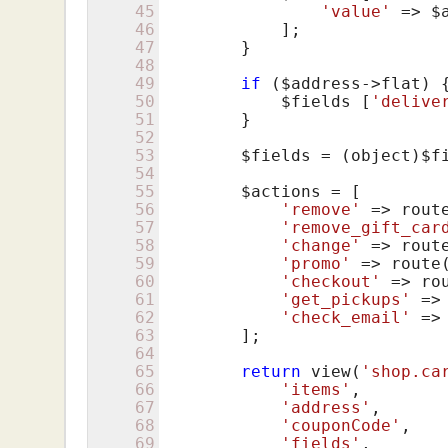
45
'value'
 => 
$
46
            ];

47
        }

48
49
if
 (
$address
->flat) {
50
$fields
 [
'delive
51
        }

52
53
$fields
 = (object)
$f
54
55
$actions
 = [

56
'remove'
 => rout
57
'remove_gift_car
58
'change'
 => rout
59
'promo'
 => route
60
'checkout'
 => ro
61
'get_pickups'
 =>
62
'check_email'
 =>
63
        ];

64
65
return
 view(
'shop.ca
66
'items'
,

67
'address'
,

68
'couponCode'
,

69
'fields'
,
