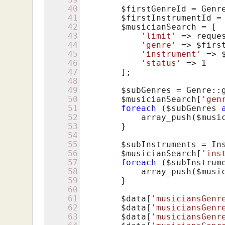
40
$firstGenreId
 = Genr
41
$firstInstrumentId
 =
42
$musicianSearch
 = [

43
'limit'
 => reque
44
'genre'
 => 
$firs
45
'instrument'
 => 
46
'status'
 => 
1
47
        ];

48
49
$subGenres
 = Genre::
50
$musicianSearch
[
'gen
51
foreach
 (
$subGenres
52
            array_push(
$musi
53
        }

54
55
$subInstruments
 = In
56
$musicianSearch
[
'ins
57
foreach
 (
$subInstrum
58
            array_push(
$musi
59
        }

60
61
$data
[
'musiciansGenr
62
$data
[
'musiciansGenr
63
$data
[
'musiciansGenr