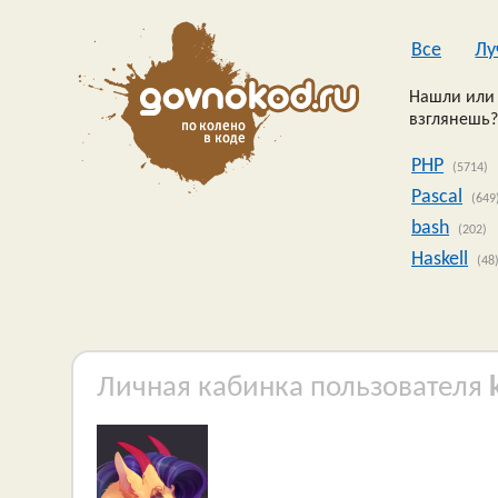
Все
Лу
Нашли или 
взглянешь?
PHP
(5714)
Pascal
(649
bash
(202)
Haskell
(48
Личная кабинка пользователя