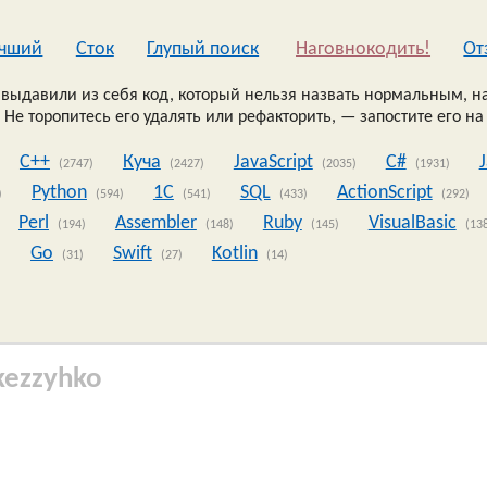
чший
Сток
Глупый поиск
Наговнокодить!
Oт
выдавили из себя код, который нельзя назвать нормальным, на
 Не торопитесь его удалять или рефакторить, — запостите его на
C++
Куча
JavaScript
C#
(2747)
(2427)
(2035)
(1931)
Python
1C
SQL
ActionScript
)
(594)
(541)
(433)
(292)
Perl
Assembler
Ruby
VisualBasic
(194)
(148)
(145)
(13
Go
Swift
Kotlin
)
(31)
(27)
(14)
kezzyhko