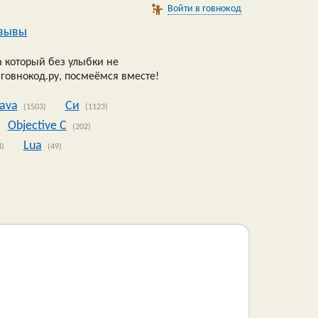
Войти в говнокод
зывы
 который без улыбки не
 говнокод.ру, посмеёмся вместе!
Java
Си
(1503)
(1123)
Objective C
(202)
Lua
8)
(49)