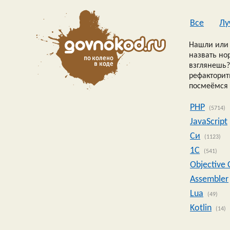
Все
Лу
Нашли или 
назвать но
взглянешь?
рефакторить
посмеёмся 
PHP
(5714)
JavaScript
Си
(1123)
1C
(541)
Objective 
Assembler
Lua
(49)
Kotlin
(14)