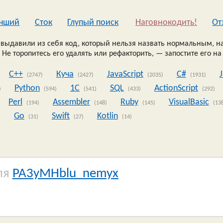
чший
Сток
Глупый поиск
Наговнокодить!
Oт
выдавили из себя код, который нельзя назвать нормальным, на
 Не торопитесь его удалять или рефакторить, — запостите его на
C++
Куча
JavaScript
C#
(2747)
(2427)
(2035)
(1931)
Python
1C
SQL
ActionScript
)
(594)
(541)
(433)
(292)
Perl
Assembler
Ruby
VisualBasic
(194)
(148)
(145)
(13
Go
Swift
Kotlin
)
(31)
(27)
(14)
ля
PA3yMHblu_nemyx