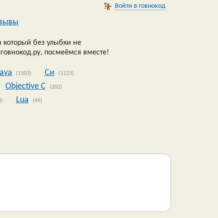
Войти в говнокод
зывы
 который без улыбки не
 говнокод.ру, посмеёмся вместе!
Java
Си
(1503)
(1123)
Objective C
(202)
Lua
8)
(49)