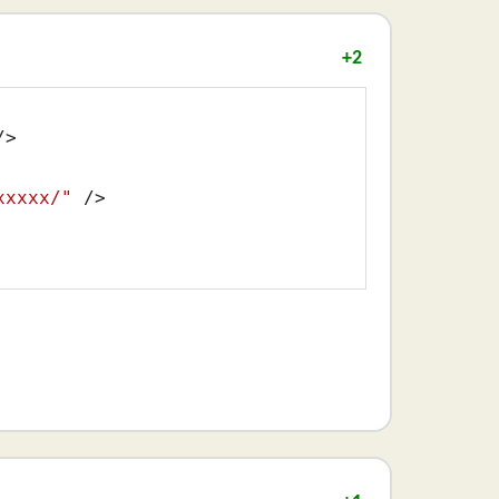
+2
/>
xxxxx/"
 />