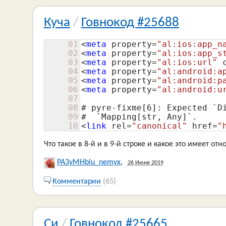
Куча
/
Говнокод #25688
01
<
meta
 property=
"al:ios:app_n
02
<
meta
 property=
"al:ios:app_s
03
<
meta
 property=
"al:ios:url"
 
04
<
meta
 property=
"al:android:a
05
<
meta
 property=
"al:android:p
06
<
meta
 property=
"al:android:u
07
08
# pyre-fixme[6]: Expected `Di
09
10
<
link
 rel=
"canonical"
 href=
"
Что такое в 8-й и в 9-й строке и какое это имеет о
PA3yMHblu_nemyx
,
26 Июня 2019
Комментарии
(65)
Си
/
Говнокод #25665