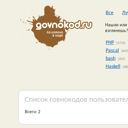
Все
Лу
Нашли или 
взглянешь?
PHP
(5714)
Pascal
(649
bash
(202)
Haskell
(48
Список говнокодов пользовате
Всего: 2