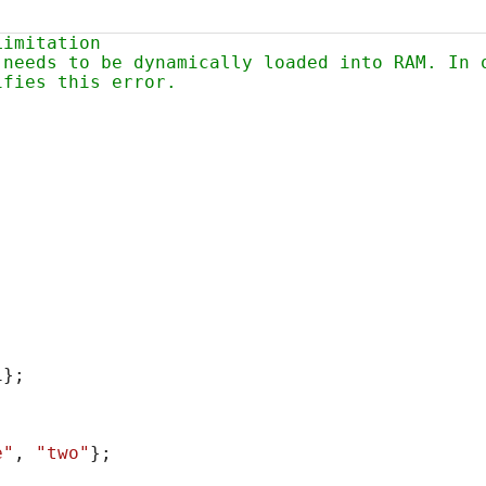
Limitation
 needs to be dynamically loaded into RAM. In 
ifies this error.
};

e"
, 
"two"
};
