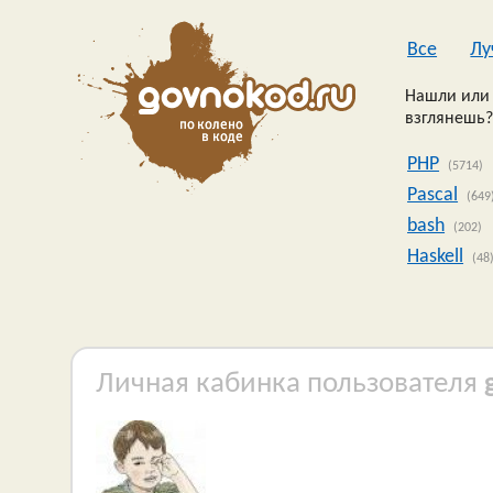
Все
Лу
Нашли или 
взглянешь?
PHP
(5714)
Pascal
(649
bash
(202)
Haskell
(48
Личная кабинка пользователя