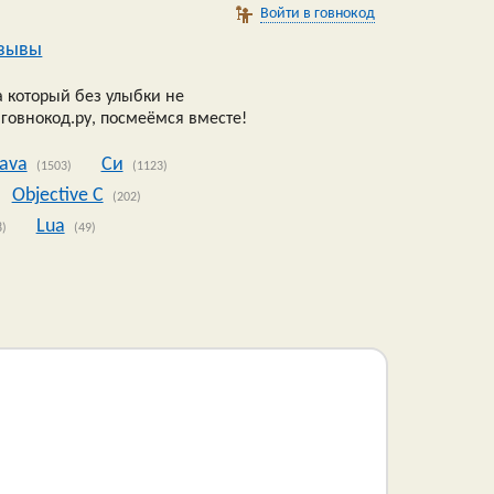
Войти в говнокод
зывы
 который без улыбки не
 говнокод.ру, посмеёмся вместе!
Java
Си
(1503)
(1123)
Objective C
(202)
Lua
8)
(49)