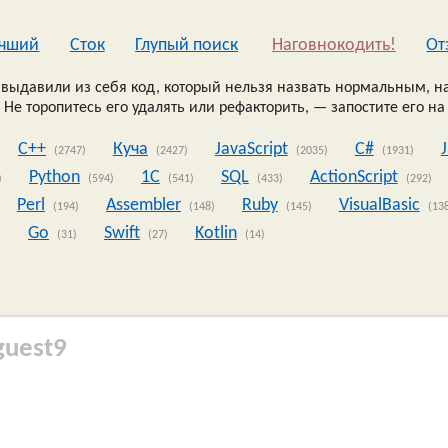
чший
Сток
Глупый поиск
Наговнокодить!
Oт
выдавили из себя код, который нельзя назвать нормальным, на
 Не торопитесь его удалять или рефакторить, — запостите его на
C++
Куча
JavaScript
C#
(2747)
(2427)
(2035)
(1931)
Python
1C
SQL
ActionScript
)
(594)
(541)
(433)
(292)
Perl
Assembler
Ruby
VisualBasic
(194)
(148)
(145)
(13
Go
Swift
Kotlin
)
(31)
(27)
(14)
guest9