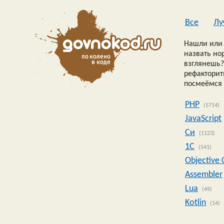
Все
Лу
Нашли или 
назвать но
взглянешь?
рефакторить
посмеёмся 
PHP
(5714)
JavaScript
Си
(1123)
1C
(541)
Objective 
Assembler
Lua
(49)
Kotlin
(14)