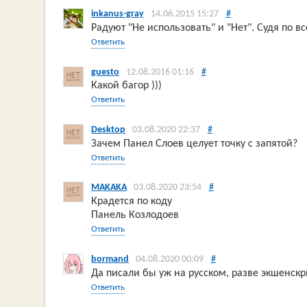
inkanus-gray
14.06.2015 15:27
#
Радуют "Не использовать" и "Нет". Судя по в
Ответить
guesto
12.08.2016 01:16
#
Какой багор )))
Ответить
Desktop
03.08.2020 22:37
#
Зачем Панел Слоев целует точку с запятой?
Ответить
MAKAKA
03.08.2020 23:54
#
Крадется по коду
Панель Козлодоев
Ответить
bormand
04.08.2020 00:09
#
Да писали бы уж на русском, разве экшенскр
Ответить