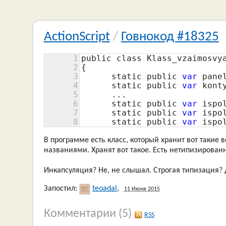
ActionScript
/
Говнокод #18325
1
public class Klass_vzaimosvya
2
{

3
      static public 
var
 pane
4
      static public 
var
 kont
5
      ...

6
      static public 
var
 ispo
7
      static public 
var
 ispo
8
      static public 
var
 ispo
В программе есть класс, который хранит вот такие 
названиями. Хранят вот такое. Есть нетипизирован
Инкапсуляция? Не, не слышал. Строгая типизация? 
Запостил:
teoadal
,
11 Июня 2015
Комментарии
(5)
RSS