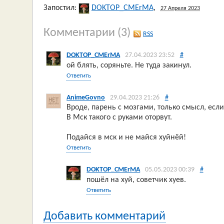
Запостил:
DOKTOP_CMErMA
,
27 Апреля 2023
Комментарии
(3)
RSS
DOKTOP_CMErMA
27.04.2023 23:52
#
ой блять, соряньте. Не туда закинул.
Ответить
AnimeGovno
29.04.2023 21:26
#
Вроде, парень с мозгами, только смысл, есл
В Мск такого с руками оторвут.
Подайся в мск и не майся хуйнёй!
Ответить
DOKTOP_CMErMA
05.05.2023 00:39
#
пошёл на хуй, советчик хуев.
Ответить
Добавить комментарий