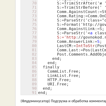
70
        S:=Trim(StrAfter('и '
71
        S:=Trim(StrBefore(' '
72
        Comm.AgainstCount:=St
73
        Comm.Rating:=Comm.OnC
74
        S:=ParseStr('class="
75
        S:=Format('http://gov
76
        Comm.AgainstLink:=S;

77
        S:=ParseStr('
<
a
 clas
78
        S:='
http
://govnokod.
79
 Comm
.AnswerLink:=
S
;

80
 LastCM:=
IntToStr
(Pos
81
 Comm
.Last:=Pos(LastC
82
        Post.Comments.AddObje
83
      end;

84
    end;

85
  finally

86
    CommList.Free;

87
    LinkList.Free;

88
    HTTP.Free;

89
    URI.Free;

90
  end;

91
end;
(Флудоминусатор) Подгрузка и обработка комментар