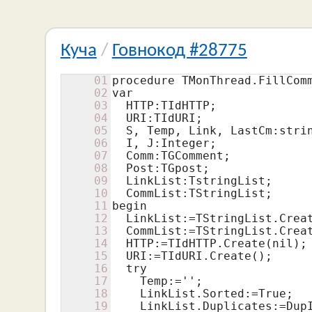
Куча
/
Говнокод #28775
01
procedure TMonThread.FillComm
02
var

03
  HTTP:TIdHTTP;

04
  URI:TIdURI;

05
  S, Temp, Link, LastCm:strin
06
  I, J:Integer;

07
  Comm:TGComment;

08
  Post:TGpost;

09
  LinkList:TstringList;

10
  CommList:TStringList;

11
begin

12
  LinkList:=TStringList.Creat
13
  CommList:=TStringList.Creat
14
  HTTP:=TIdHTTP.Create(nil);

15
  URI:=TIdURI.Create();

16
  try

17
    Temp:='';

18
    LinkList.Sorted:=True;

19
    LinkList.Duplicates:=DupI