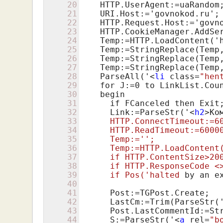
20
    HTTP.UserAgent:=uaRandom;
21
    URI.Host:='govnokod.ru';

22
    HTTP.Request.Host:='govno
23
    HTTP.CookieManager.AddSer
24
    Temp:=HTTP.LoadContent('h
25
    Temp:=StringReplace(Temp,
26
    Temp:=StringReplace(Temp,
27
    Temp:=StringReplace(Temp,
28
    ParseAll('
<
li
 class=
"hen
29
    for J:=0 to LinkList.Coun
30
    begin

31
      if FCanceled then Exit;
32
      Link:=ParseStr('
<
h2
>
Ко
33
      HTTP.ConnectTimeout:=60
34
      HTTP.ReadTimeout:=60000
35
      Temp:='
';

36
      Temp:=HTTP.LoadContent(
37
      if HTTP.ContentSize>200
38
      if HTTP.ResponseCode <>
39
      if Pos('
halted
 by
 an
 e
40
41
      Post:=TGPost.Create;

42
      LastCm:=Trim(ParseStr('
43
      Post.LastCommentId:=Str
44
      S:=ParseStr('
<
a
 rel=
"b