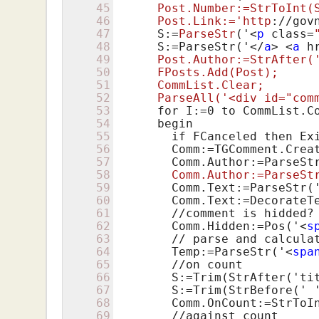
45
      Post.Number:=StrToInt(S
46
      Post.Link:='
http
://gov
47
 S:=
ParseStr
('<
p
 class=
48
      S:=ParseStr('
</
a
>
<
a
 h
49
      Post.Author:=StrAfter('
50
      FPosts.Add(Post);

51
      CommList.Clear;

52
      ParseAll('<div id="
com
53
      for I:=0 to CommList.Co
54
      begin

55
        if FCanceled then Exi
56
        Comm:=TGComment.Creat
57
        Comm.Author:=ParseSt
58
        Comm.Author:=ParseSt
59
        Comm.Text:=ParseStr(
60
        Comm.Text:=DecorateTe
61
        //comment is hidded?

62
        Comm.Hidden:=Pos('
<
s
63
        // parse and calculat
64
        Temp:=ParseStr('
<
spa
65
        //on count

66
        S:=Trim(StrAfter('tit
67
        S:=Trim(StrBefore(' '
68
        Comm.OnCount:=StrToIn
69
        //against count
