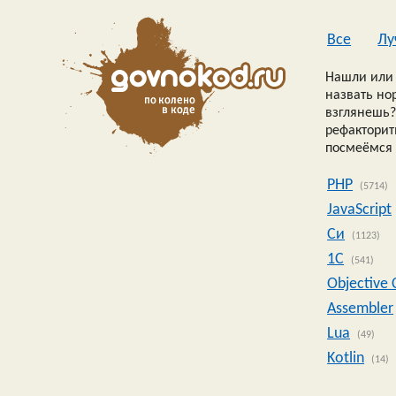
Все
Лу
Нашли или 
назвать но
взглянешь?
рефакторить
посмеёмся 
PHP
(5714)
JavaScript
Си
(1123)
1C
(541)
Objective 
Assembler
Lua
(49)
Kotlin
(14)