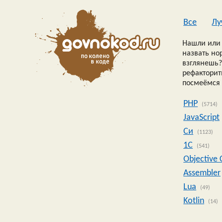
Все
Лу
Нашли или 
назвать но
взглянешь?
рефакторить
посмеёмся 
PHP
(5714)
JavaScript
Си
(1123)
1C
(541)
Objective 
Assembler
Lua
(49)
Kotlin
(14)