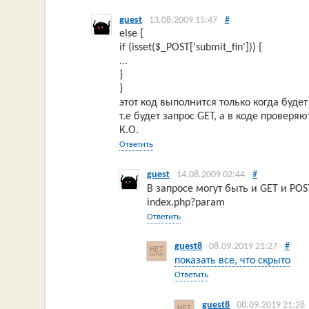
guest
13.08.2009 15:47
#
else {
if (isset($_POST['submit_fin'])) {
...
}
}
этот код выполнится только когда будет
т.е будет запрос GET, а в коде проверя
К.О.
Ответить
guest
14.08.2009 02:44
#
В запросе могут быть и GET и PO
index.php?param
Ответить
guest8
08.09.2019 21:27
#
показать все, что скрыто
Ответить
guest8
08.09.2019 21:28