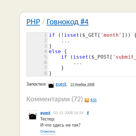
PHP
/
Говнокод #4
1
if
 (!
isset
(
$_GET
[
'month'
])) {
2
    ...

3
4
else
 {	

5
if
 (
isset
(
$_POST
[
'submit
6
        ...

7
    }

8
}
Запостил:
guest
,
23 Ноября 2008
Комментарии
(72)
RSS
guest
03.12.2008 16:54
#
Тестер:
И что здесь не так?
Ответить