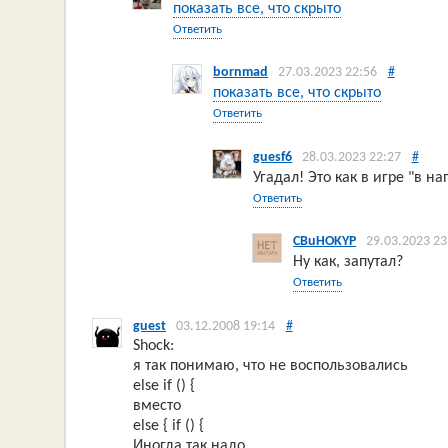
показать все, что скрыто
Ответить
bornmad
27.03.2023 22:56
#
показать все, что скрыто
Ответить
guesf6
28.03.2023 22:27
#
Угадал! Это как в игре "в на
Ответить
CBuHOKYP
29.03.2023 23
Ну как, запутал?
Ответить
guest
03.12.2008 19:14
#
Shock:
я так понимаю, что не воспользовались
else if () {
вместо
else { if () {
Иногда так надо.