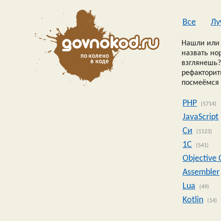
Все
Лу
Нашли или 
назвать но
взглянешь?
рефакторить
посмеёмся 
PHP
(5714)
JavaScript
Си
(1123)
1C
(541)
Objective 
Assembler
Lua
(49)
Kotlin
(14)