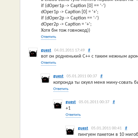
if (dOper1p -> Caption [0] == '-')
dOper1p -> Caption [0] = '+';
if (dOper2p -> Caption == '-')
dOper2p -> Caption = '+';
Хотя бм тож говнокод))
Ответить
guest
04.01.2011 17:49
#
вот он родненький C++ с таким нежным аро
Ответить
guest
05.01.2011 00:37
#
копронда ты охуел меня мину-совать би
Ответить
guest
05.01.2011 00:37
#
+1
Ответить
guest
05.01.2011 00:41
#
пингуем пакетом в 10 мигоб