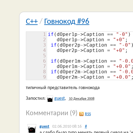
C++
/
Говнокод #96
1
if
(dOper1p->Caption == 
"-0"
)

2
   dOper1p->Caption = 
"+0"
;

3
if
(dOper2p->Caption == 
"-0"
)
4
   dOper2p->Caption = 
"+0"
;

5
6
if
(dOper1m->Caption == 
"-0.
7
   dOper1m->Caption = 
"+0.0"
;
8
if
(dOper2m->Caption == 
"-0.
9
   dOper2m->Caption = 
"+0.0"
типичный представитель говнокода
Запостил:
guest
,
10 Декабря 2008
Комментарии
(9)
RSS
guest
02.06.2010 08:16
#
а слабо было тупо менять первый сивол на '+