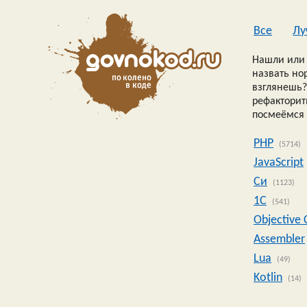
Все
Лу
Нашли или 
назвать но
взглянешь?
рефакторить
посмеёмся 
PHP
(5714)
JavaScript
Си
(1123)
1C
(541)
Objective 
Assembler
Lua
(49)
Kotlin
(14)