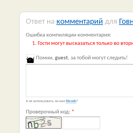
Ответ на
комментарий
для
Гов
Ошибка компиляции комментария:
Гости могут высказаться только во втор
Помни,
guest
, за тобой могут следить!
А не использовать ли нам
bbcode
?
Проверочный код:
*