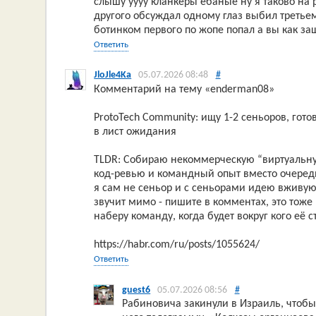
слышу уууу кланкеры ёбаные ну я таково на р
другого обсуждал одному глаз выбил третье
ботинком первого по жопе попал а вы как з
Ответить
JloJle4Ka
05.07.2026 08:48
#
Комментарий на тему «enderman08»
ProtoTech Community: ищу 1-2 сеньоров, гот
в лист ожидания
TLDR: Собираю некоммерческую “виртуальну
код-ревью и командный опыт вместо очередно
я сам не сеньор и с сеньорами идею вживую
звучит мимо - пишите в комментах, это тоже
наберу команду, когда будет вокруг кого её с
https://habr.com/ru/posts/1055624/
Ответить
guest6
05.07.2026 08:56
#
Рабиновича закинули в Израиль, чтобы