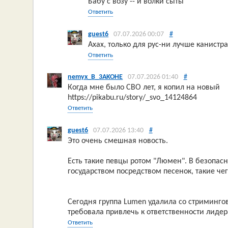
Бабу с возу -- и волки сыты
Ответить
guest6
07.07.2026 00:07
#
Ахах, только для рус-ни лучше канистр
Ответить
nemyx_B_3AKOHE
07.07.2026 01:40
#
Когда мне было СВО лет, я копил на новый
https://pikabu.ru/story/_svo_14124864
Ответить
guest6
07.07.2026 13:40
#
Это очень смешная новость.
Есть такие певцы ротом "Люмен". В безопас
государством посредством песенок, такие че
Сегодня группа Lumen удалила со стримингов 
требовала привлечь к ответственности лидер
Ответить