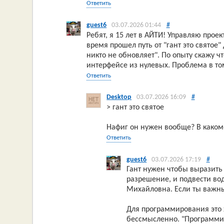
Ответить
guest6
03.07.2026 01:44
#
Ребят, я 15 лет в АЙТИ! Управляю проек
время прошел путь от "гант это святое"
никто не обновляет". По опыту скажу ч
интерфейсе из нулевых. Проблема в том
Ответить
Desktop
03.07.2026 16:09
#
> гант это святое
Нафиг он нужен вообще? В каком-
Ответить
guest6
03.07.2026 17:19
#
Гант нужен чтобы выразить 
разрешение, и подвести вод
Михайловна. Если ты важны
Для программирования это 
бессмысленно. "Программир