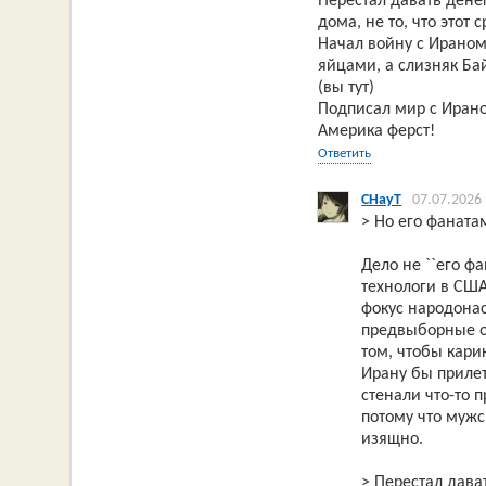
Перестал давать дене
дома, не то, что этот
Начал войну с Ираном
яйцами, а слизняк Бай
(вы тут)
Подписал мир с Ирано
Америка ферст!
Ответить
CHayT
07.07.2026
> Но его фаната
Дело не ``его фа
технологи в США
фокус народонас
предвыборные 
том, чтобы кари
Ирану бы прилет
стенали что-то 
потому что мужс
изящно.
> Перестал дава