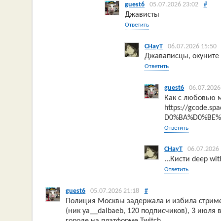
guest6
05.07.2026 23:02
#
Джависты
Ответить
CHayT
06.07.2026 15:50
Джаваписцы, окуните
Ответить
guest6
06.07.2026
Как с любовью 
https://gcode.
D0%BA%D0%BE%
Ответить
CHayT
06.07.2026
...Кисти deep wit
Ответить
guest6
05.07.2026 21:18
#
Полиция Москвы задержала и избила стример
(ник ya__dalbaeb, 120 подписчиков), 3 июля
городе на платформе Twitch.