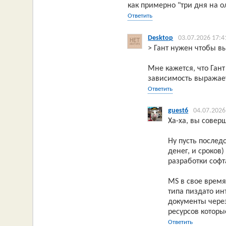
как примерно "три дня на о
Ответить
Desktop
03.07.2026 17:4
> Гант нужен чтобы в
Мне кажется, что Гант
зависимость выражает
Ответить
guest6
04.07.2026
Ха-ха, вы совер
Ну пусть послед
денег, и сроков
разработки софт
MS в свое время
типа пиздато и
документы через
ресурсов которы
Ответить