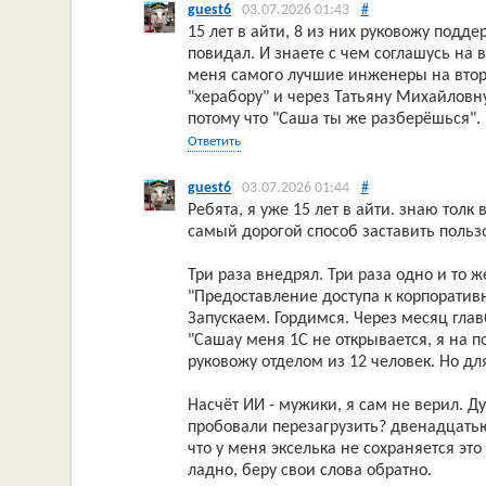
guest6
03.07.2026 01:43
#
15 лет в айти, 8 из них руковожу подде
повидал. И знаете с чем соглашусь на в
меня самого лучшие инженеры на второ
"херабору" и через Татьяну Михайловну
потому что "Саша ты же разберёшься".
Ответить
guest6
03.07.2026 01:44
#
Ребята, я уже 15 лет в айти. знаю толк
самый дорогой способ заставить польз
Три раза внедрял. Три раза одно и то 
"Предоставление доступа к корпорати
Запускаем. Гордимся. Через месяц гла
"Сашау меня 1С не открывается, я на по
руковожу отделом из 12 человек. Но д
Насчёт ИИ - мужики, я сам не верил. 
пробовали перезагрузить? двенадцатью
что у меня экселька не сохраняется это 
ладно, беру свои слова обратно.