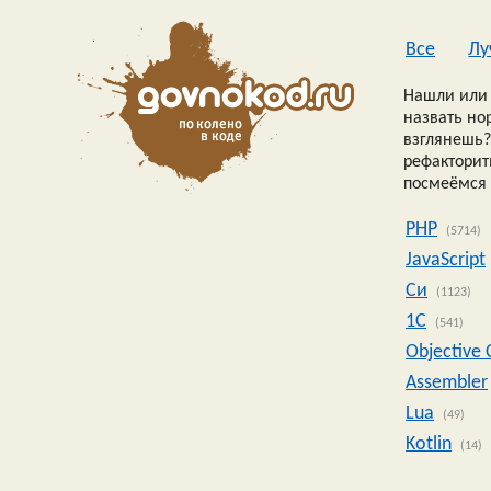
Все
Лу
Нашли или 
назвать но
взглянешь?
рефакторить
посмеёмся 
PHP
(5714)
JavaScript
Си
(1123)
1C
(541)
Objective 
Assembler
Lua
(49)
Kotlin
(14)