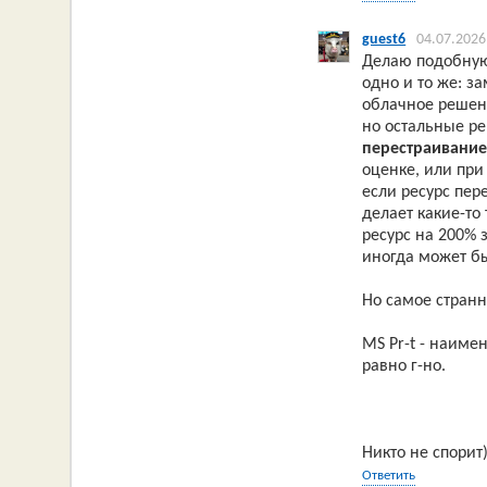
guest6
04.07.2026
Делаю подобную
одно и то же: з
облачное решени
но остальные ре
перестраивание
оценке, или при
если ресурс пер
делает какие-то
ресурс на 200% з
иногда может бы
Но самое странн
MS Pr-t - наиме
равно г-но.
Никто не спорит)
Ответить