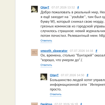
CHayT
07.07.2026 13:52
#
Добро пожаловать в реальный мир, Нео
я ещё заходит на ``youtube'', там бы
букву W), который снимал свою морду,
грязных коммисов из городской управ
случилось страшное: некий журнальчик
потом почистил. Релевантный мем: https:
Ответить
smooth_sloperator
07.07.2026 14:16
#
Ох, времена, столько "бунтарей" оказ
"хорошо, что умерли до".(
Ответить
CHayT
07.07.2026 14:50
#
Большинство людей хотят управля
информационной сети ``Интернет''
просто.
Ответить
Desktop
07.07.2026 16:18
#