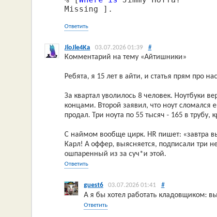
Missing ].
Ответить
JloJle4Ka
03.07.2026 01:39
#
Комментарий на тему «Айтишники»
Ребята, я 15 лет в айти, и статья прям про на
За квартал уволилось 8 человек. Ноутбуки ве
концами. Второй заявил, что ноут сломался е
продал. Три ноута по 55 тысяч - 165 в трубу, к
С наймом вообще цирк. HR пишет: «завтра в
Карл! А оффер, выясняется, подписали три не
ошпаренный из за суч*и этой.
Ответить
guest6
03.07.2026 01:41
#
А я бы хотел работать кладовщиком: в
Ответить