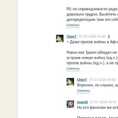
PS: но справедливости ради
довольно трудно. Вылететь с
дискредитацию (как это сей
Ответить
CHayT
07.07.2026 16:40
#
> Даже против войны в Афг
Равно как Трамп обещал не 
устроив новую войну (ед.ч.
против войны (ед.ч.), а не 
Ответить
CHayT
07.07.2026 16:50
Впрочем, по слухам, ш
Ответить
guest6
07.07.2026 16:50
Но его фанатам же вс