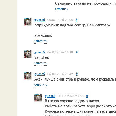
банально заказы не проходили, п
Ответить
guest6
05.07.2026 23:05
#
https://www.instagram.com/p/DaX8pzht6ap/
врановых
Ответить
guest6
06.07.2026 14:18
#
vanished
Ответить
guest6
06.07.2026 23:42
#
Ахах, лучше синистра в рукаве, чем ружавль 
Ответить
guest6
06.07.2026 23:56
#
В гостях хорошо, а дома плохо.
Работа не волк, работа ворк (волк это х
Курочка по зёрнышку клюет, а весь дво