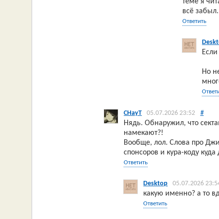
теме я чи
всё забыл.
Ответить
Desk
Если
Но н
мног
Ответ
CHayT
05.07.2026 23:52
#
Нядь. Обнаружил, что сект
намекают?!
Вообще, лол. Слова про Дж
спонсоров и кура-коду куда
Ответить
Desktop
05.07.2026 23:5
какую именно? а то в
Ответить