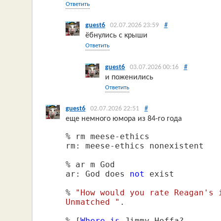
Ответить
guest6
02.07.2026 23:59
#
ёбнулись с крыши
Ответить
guest6
03.07.2026 00:16
#
и поженились
Ответить
guest6
02.07.2026 22:51
#
еще немного юмора из 84-го года
% rm meese-ethics

rm: meese-ethics nonexistent

% ar m God

ar: God does 
not
 exist

% 
"How would you rate Reagan's i
Unmatched "
.

% [
Where
is
 Jimmy Hoffa?
