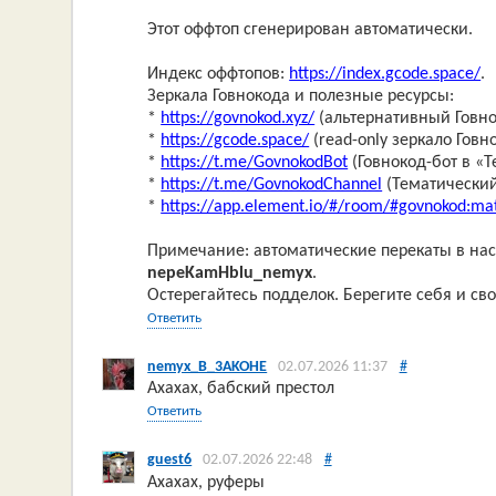
Этот оффтоп сгенерирован автоматически.
Индекс оффтопов:
https://index.gcode.space/
.
Зеркала Говнокода и полезные ресурсы:
*
https://govnokod.xyz/
(альтернативный Говно
*
https://gcode.space/
(read-only зеркало Говн
*
https://t.me/GovnokodBot
(Говнокод-бот в «T
*
https://t.me/GovnokodChannel
(Тематический
*
https://app.element.io/#/room/#govnokod:mat
Примечание: автоматические перекаты в нас
nepeKamHblu_nemyx
.
Остерегайтесь подделок. Берегите себя и сво
Ответить
nemyx_B_3AKOHE
02.07.2026 11:37
#
Ахахах, бабский престол
Ответить
guest6
02.07.2026 22:48
#
Ахахах, руферы