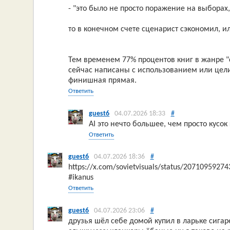
- "это было не просто поражение на выборах
то в конечном счете сценарист сэкономил, и
Тем временем 77% процентов книг в жанре "
сейчас написаны с использованием или целик
финишная прямая.
Ответить
guest6
04.07.2026 18:33
#
AI это нечто большее, чем просто кусок
Ответить
guest6
04.07.2026 18:36
#
https://x.com/sovietvisuals/status/2071095927
#ikanus
Ответить
guest6
04.07.2026 23:06
#
друзья шёл себе домой купил в ларьке сигар