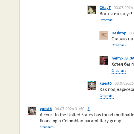
CHayT
03.07.2026
Вот ты инканус!
Ответить
Desktop
03
Ставлю н
Ответить
nemyx_B_3
Хотел бы 
Ответить
guest6
03.07.2026
Как под наркозо
Ответить
guest6
04.07.2026 01:50
#
A court in the United States has found multinati
financing a Colombian paramilitary group.
Ответить