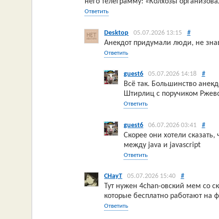
него телеграмму: «Колхозы организова
Ответить
Desktop
05.07.2026 13:15
#
Анекдот придумали люди, не зн
Ответить
guest6
05.07.2026 14:18
#
Всё так. Большинство анекд
Штирлиц с поручиком Ржевс
Ответить
guest6
06.07.2026 03:41
#
Скорее они хотели сказать,
между java и javascript
Ответить
CHayT
05.07.2026 15:40
#
Тут нужен 4chan-овский мем со с
которые бесплатно работают на ф
Ответить