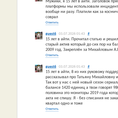
Мужики, я 15 лет в айти. Заголовок пря
платформы мы использовали инциденты
вообще ни разу. Платили как за космич
соврал
Ответить
guest6
03.07.2026 01:43
#
15 лет в айти. Прочитал статью и реш
старый актив который до сих пор на бал
2009 год. Закреплён за Михайловым А.
Ответить
guest6
03.07.2026 01:43
#
15 лет в айти, 8 из них руковожу подд
рассказывал про Татьяну Михайловну из
Так вот у нас с ней новый сезон сериал
балансе 1420 единиц а твои говорят 98
половина это мониторы 2019 года котор
акта не спишу. Я - без списания не за
квартал одно и тоже
Ответить