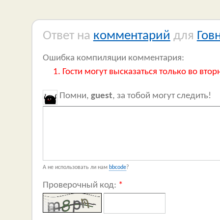
Ответ на
комментарий
для
Гов
Ошибка компиляции комментария:
Гости могут высказаться только во втор
Помни,
guest
, за тобой могут следить!
А не использовать ли нам
bbcode
?
Проверочный код:
*