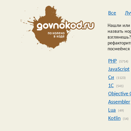
Все
Лу
Нашли или 
назвать но
взглянешь?
рефакторить
посмеёмся 
PHP
(5714)
JavaScript
Си
(1123)
1C
(541)
Objective 
Assembler
Lua
(49)
Kotlin
(14)