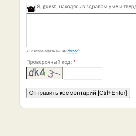
Я,
guest
, находясь в здравом уме и тве
А не использовать ли нам
bbcode
?
Проверочный код:
*