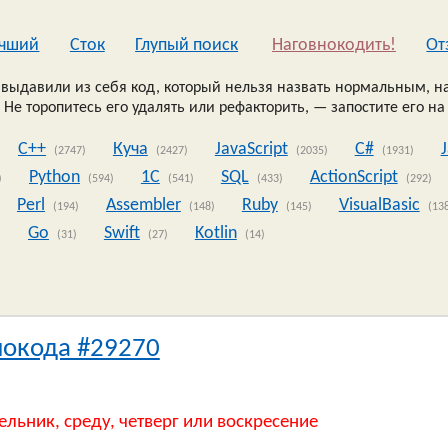
чший
Сток
Глупый поиск
Наговнокодить!
Oт
выдавили из себя код, который нельзя назвать нормальным, на
 Не торопитесь его удалять или рефакторить, — запостите его на
C++
Куча
JavaScript
C#
(2747)
(2427)
(2035)
(1931)
Python
1C
SQL
ActionScript
)
(594)
(541)
(433)
(292)
Perl
Assembler
Ruby
VisualBasic
(194)
(148)
(145)
(13
Go
Swift
Kotlin
)
(31)
(27)
(14)
нокода #29270
ельник, среду, четверг или воскресение