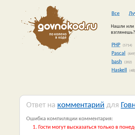
Все
Лу
Нашли или 
взглянешь?
PHP
(5714)
Pascal
(649
bash
(202)
Haskell
(48
Ответ на
комментарий
для
Гов
Ошибка компиляции комментария:
Гости могут высказаться только в понед