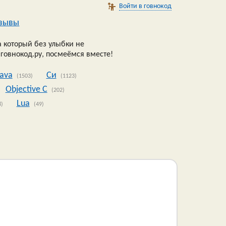
Войти в говнокод
зывы
 который без улыбки не
 говнокод.ру, посмеёмся вместе!
Java
Си
(1503)
(1123)
Objective C
(202)
Lua
8)
(49)