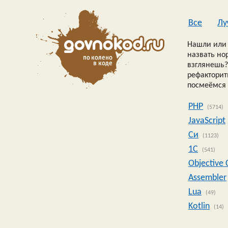
Все
Лу
Нашли или 
назвать но
взглянешь?
рефакторить
посмеёмся 
PHP
(5714)
JavaScript
Си
(1123)
1C
(541)
Objective 
Assembler
Lua
(49)
Kotlin
(14)