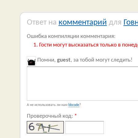
Ответ на
комментарий
для
Гов
Ошибка компиляции комментария:
Гости могут высказаться только в понед
Помни,
guest
, за тобой могут следить!
А не использовать ли нам
bbcode
?
Проверочный код:
*