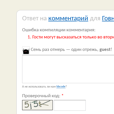
Ответ на
комментарий
для
Гов
Ошибка компиляции комментария:
Гости могут высказаться только во втор
Семь раз отмерь — один отрежь,
guest
!
А не использовать ли нам
bbcode
?
Проверочный код:
*