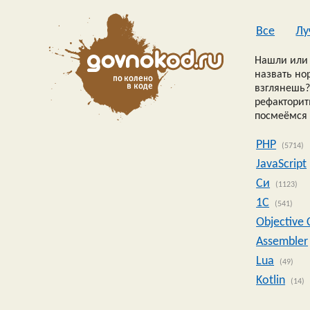
Все
Лу
Нашли или 
назвать но
взглянешь?
рефакторить
посмеёмся 
PHP
(5714)
JavaScript
Си
(1123)
1C
(541)
Objective 
Assembler
Lua
(49)
Kotlin
(14)