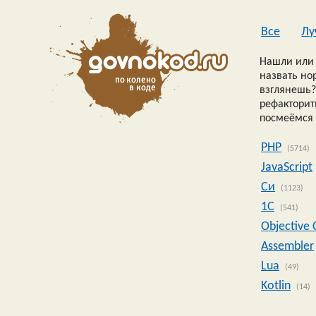
Все
Лу
Нашли или 
назвать но
взглянешь?
рефакторить
посмеёмся 
PHP
(5714)
JavaScript
Си
(1123)
1C
(541)
Objective 
Assembler
Lua
(49)
Kotlin
(14)