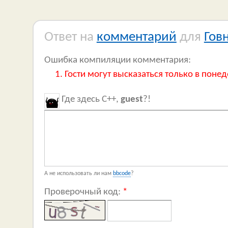
Ответ на
комментарий
для
Гов
Ошибка компиляции комментария:
Гости могут высказаться только в понед
Где здесь C++,
guest
?!
А не использовать ли нам
bbcode
?
Проверочный код:
*